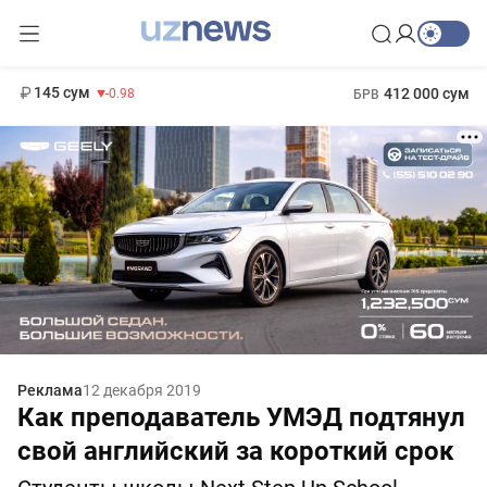
11 952 сум
36.46
13 780 сум
1 271 000 сум
30.12
МРОТ
145 сум
412 000 сум
-0.98
БРВ
Реклама
12 декабря 2019
Как преподаватель УМЭД подтянул
свой английский за короткий срок