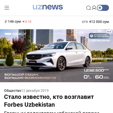
11 916 сум
28.92
13 749 сум
1 271 000 сум
32.19
МРОТ
146 сум
412 000 сум
-0.18
БРВ
Общество
12 декабря 2019
Стало известно, кто возглавит
Forbes Uzbekistan