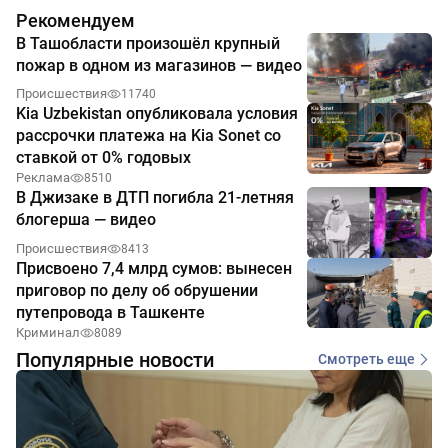
Рекомендуем
В Ташобласти произошёл крупный
пожар в одном из магазинов — видео
Происшествия
11740
Kia Uzbekistan опубликовала условия
рассрочки платежа на Kia Sonet со
ставкой от 0% годовых
Реклама
8510
В Джизаке в ДТП погибла 21-летняя
блогерша — видео
Происшествия
8413
Присвоено 7,4 млрд сумов: вынесен
приговор по делу об обрушении
путепровода в Ташкенте
Криминал
8089
Популярные новости
Смотреть еще