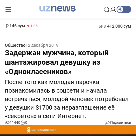
11 887 сум
-55.49
13 717 сум
1 271 000 сум
-25.83
МРОТ
146 сум
412 000 сум
-1.05
БРВ
Общество
12 декабря 2019
Задержан мужчина, который
шантажировал девушку из
«Одноклассников»
После того как молодая парочка
познакомилась в соцсети и начала
встречаться, молодой человек потребовал
у девушки $1700 за неразглашение её
«секретов» в сети Интернет.
11440
0
Поделиться