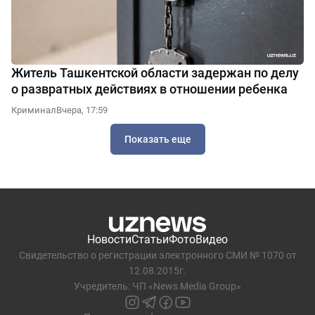
Житель Ташкентской области задержан по делу
о развратных действиях в отношении ребенка
Криминал
Вчера, 17:59
Показать еще
Новости
Статьи
Фото
Видео
Свидетельство о регистрации электронного СМИ № 1070 от
12.08.2015г.
Учредитель: ЧП «News Media Group»