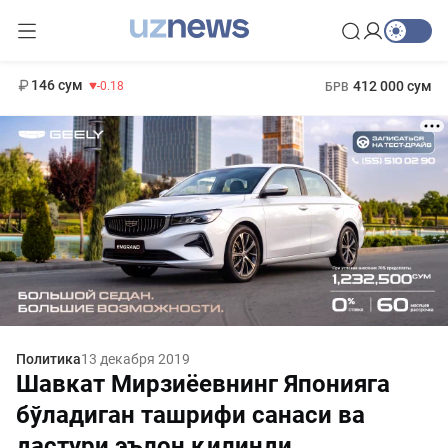
11 916 сум
28.92
13 749 сум
1 271 000 сум
32.19
МРОТ
146 сум
412 000 сум
-0.18
БРВ
Политика
13 декабря 2019
Шавкат Мирзиёевнинг Японияга
бўладиган ташрифи санаси ва
дастури эълон қилинди