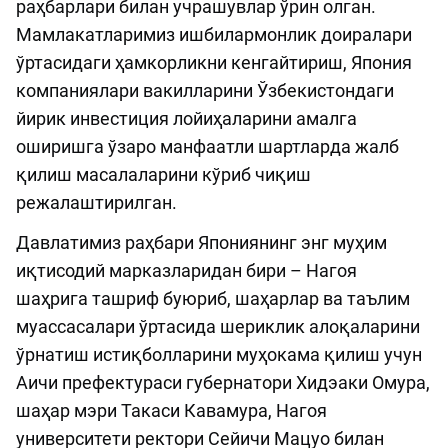
раҳбарлари билан учрашувлар ўрин олган.
Мамлакатларимиз ишбилармонлик доиралари
ўртасидаги ҳамкорликни кенгайтириш, Япония
компаниялари вакилларини Ўзбекистондаги
йирик инвестиция лойиҳаларини амалга
оширишга ўзаро манфаатли шартларда жалб
қилиш масалаларини кўриб чиқиш
режалаштирилган.
Давлатимиз раҳбари Япониянинг энг муҳим
иқтисодий марказларидан бири – Нагоя
шаҳрига ташриф буюриб, шаҳарлар ва таълим
муассасалари ўртасида шериклик алоқаларини
ўрнатиш истиқболларини муҳокама қилиш учун
Аичи префектураси губернатори Хидэаки Омура,
шаҳар мэри Такаси Кавамура, Нагоя
университети ректори Сейичи Мацуо билан