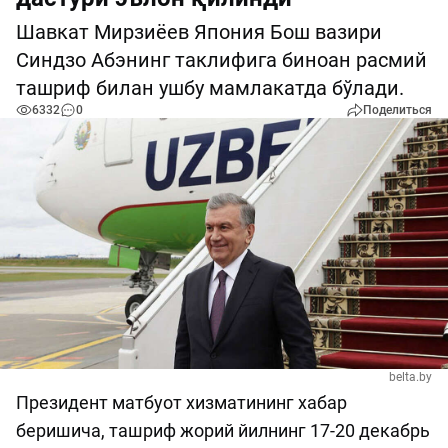
Шавкат Мирзиёев Япония Бош вазири
Синдзо Абэнинг таклифига биноан расмий
ташриф билан ушбу мамлакатда бўлади.
6332
0
Поделиться
belta.by
Президент матбуот хизматининг хабар
беришича, ташриф жорий йилнинг 17-20 декабрь