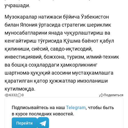
учрашади.
Музокаралар натижаси бўйича Ўзбекистон
билан Япония ўртасида стратегик шериклик
муносабатларини янада чуқурлаштириш ва
кенгайтириш тўғрисида Қўшма баёнот қабул
қилиниши, сиёсий, савдо-иқтисодий,
инвестициявий, божхона, туризм, илмий-техник
ва бошқа соҳалардаги ҳамкорликнинг
шартнома-ҳуқуқий асосини мустаҳкамлашга
қаратилган қатор ҳужжатлар имзоланиши
кутилмоқда.
6332
0
Поделиться
Подписывайтесь на наш
Telegram
, чтобы быть
в курсе последних новостей.
Перейти