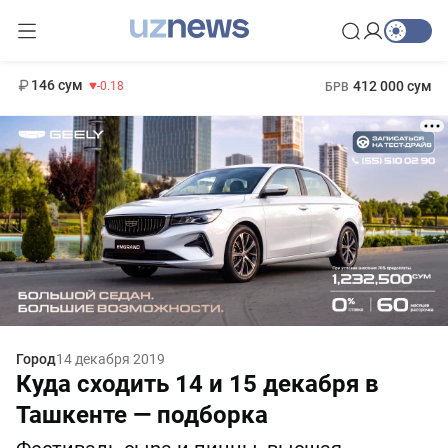
11 916 сум
28.92
13 749 сум
1 271 000 сум
32.19
МРОТ
146 сум
412 000 сум
-0.18
БРВ
Город
14 декабря 2019
Куда сходить 14 и 15 декабря в
Ташкенте — подборка