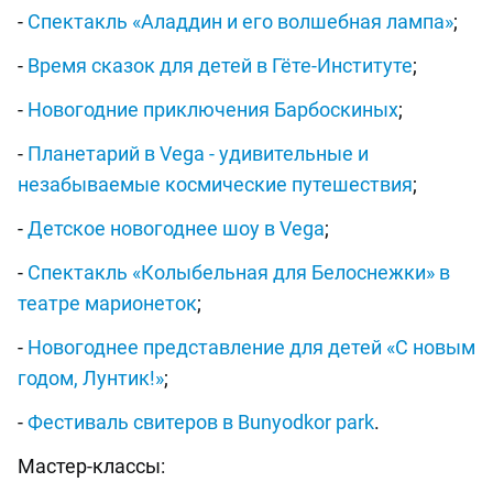
-
Спектакль «Аладдин и его волшебная лампа»
;
-
Время сказок для детей в Гёте-Институте
;
-
Новогодние приключения Барбоскиных
;
-
Планетарий в Vega - удивительные и
незабываемые космические путешествия
;
-
Детское новогоднее шоу в Vega
;
-
Спектакль «Колыбельная для Белоснежки» в
театре марионеток
;
-
Новогоднее представление для детей «С новым
годом, Лунтик!»
;
-
Фестиваль свитеров в Bunyodkor park​​​​​​​
.
Мастер-классы: