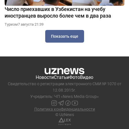
Число приехавших в Узбекистан на учебу
иностранцев выросло более чем в два раза
Туризм
7 августа 21:39
Показать еще
Новости
Статьи
Фото
Видео
Свидетельство о регистрации электронного СМИ № 1070 от
12.08.2015г.
Учредитель: ЧП «News Media Group»
Политика конфиденциальности
© UzNews