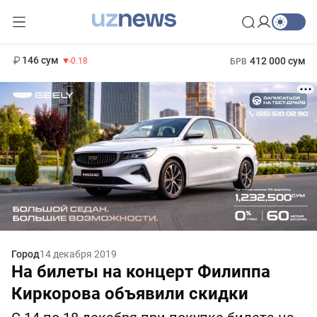
11 916 сум
28.92
13 749 сум
1 271 000 сум
32.19
МРОТ
146 сум
412 000 сум
-0.18
БРВ
Город
14 декабря 2019
На билеты на концерт Филиппа
Киркорова объявили скидки