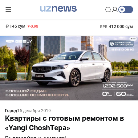
11 952 сум
36.46
13 780 сум
1 271 000 сум
30.12
МРОТ
145 сум
412 000 сум
-0.98
БРВ
Город
15 декабря 2019
Квартиры с готовым ремонтом в
«Yangi ChoshTepa»