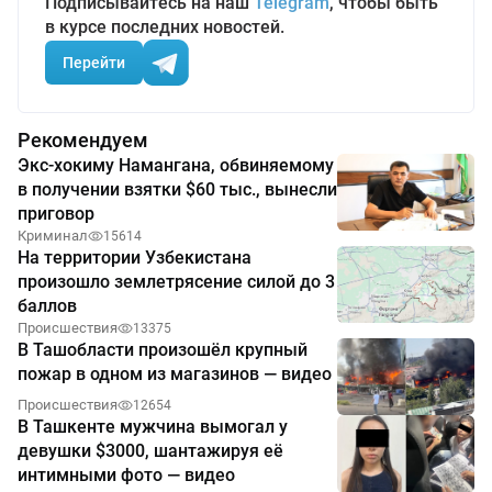
Подписывайтесь на наш
Telegram
, чтобы быть
в курсе последних новостей.
Перейти
Рекомендуем
Экс-хокиму Намангана, обвиняемому
в получении взятки $60 тыс., вынесли
приговор
Криминал
15614
На территории Узбекистана
произошло землетрясение силой до 3
баллов
Происшествия
13375
В Ташобласти произошёл крупный
пожар в одном из магазинов — видео
Происшествия
12654
В Ташкенте мужчина вымогал у
девушки $3000, шантажируя её
интимными фото — видео