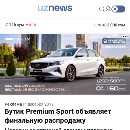
11 916 сум
28.92
13 749 сум
1 271 000 сум
32.19
МРОТ
146 сум
412 000 сум
-0.18
БРВ
Реклама
14 декабря 2019
Бутик Premium Sport объявляет
финальную распродажу