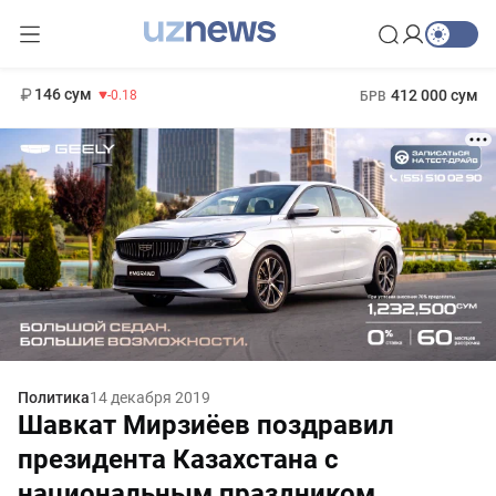
11 916 сум
28.92
13 749 сум
1 271 000 сум
32.19
МРОТ
146 сум
412 000 сум
-0.18
БРВ
Политика
14 декабря 2019
Шавкат Мирзиёев поздравил
президента Казахстана с
национальным праздником