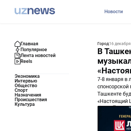
Новости
Главная
Город
16 декабря
В Ташке
Популярное
Лента новостей
музыкал
Reels
«Настоя
Экономика
7-8 января в
Интервью
Общество
спонсорской
Спорт
Ташкенте буд
Назначения
Происшествия
«Настоящий 
Культура
5595
0