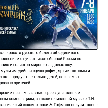
я красота русского балета объединится с
полнением от участников сборной России по
анию и солистов мировых ледовых шоу.
мультимедийная сценография, яркие костюмы и
ыка порадуют не только детей, но и самых
рослых зрителей.
орским песням главных героев, уникальным
ным композициям, а также гениальной музыке П.И.
лассический сюжет сказки Э. Гофмана получит новое