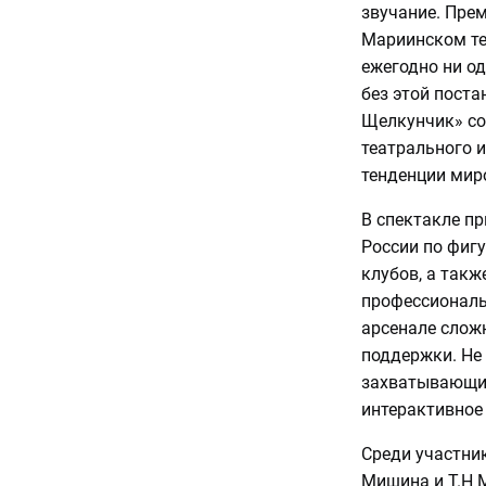
звучание. Пре
Мариинском теа
ежегодно ни од
без этой пост
Щелкунчик» со
театрального 
тенденции мир
В спектакле п
России по фиг
клубов, а такж
профессиональ
арсенале слож
поддержки. Не 
захватывающие
интерактивное 
Среди участни
Мишина и Т.Н М