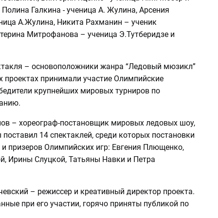
 Полина Галкина - ученица А. Жулина, Арсения
ница А.Жулина, Никита Рахманин – ученик
атерина Митрофанова – ученица Э.Тутберидзе и
ктакля – основоположники жанра “Ледовый мюзикл”
их проектах принимали участие Олимпийские
бедители крупнейших мировых турниров по
анию.
ов – хореограф-постановщик мировых ледовых шоу,
 поставил 14 спектаклей, среди которых постановки
 и призеров Олимпийских игр: Евгения Плющенко,
й, Ирины Слуцкой, Татьяны Навки и Петра
евский – режиссер и креативный директор проекта.
нные при его участии, горячо приняты публикой по