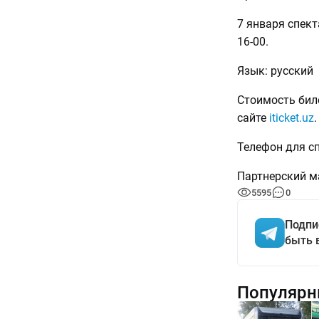
7 января спекта
16-00.
Язык: русский
Стоимость биле
сайте
iticket.uz
.
Телефон для сп
Партнерский м
5595
0
Подпи
быть 
Популярн