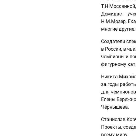
Т.Н Москвиной,
Демидас – уче
Н.М.Мозер, Ек
многие другие.
Создатели спе
в России, в чь
чемпионы и по
фигурному кат
Никита Михайл
за годы работы
для чемпионов
Елены Бережно
Чернышева.
Станислав Корч
Проекты, созда
всему миру.