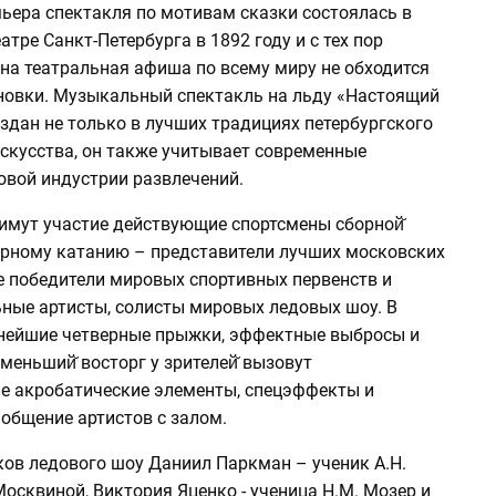
мьера спектакля по мотивам сказки состоялась в
тре Санкт-Петербурга в 1892 году и с тех пор
на театральная афиша по всему миру не обходится
ановки. Музыкальный спектакль на льду «Настоящий
здан не только в лучших традициях петербургского
искусства, он также учитывает современные
овой индустрии развлечений.
римут участие действующие спортсмены сборной̆
урному катанию – представители лучших московских
е победители мировых спортивных первенств и
ные артисты, солисты мировых ледовых шоу. В
нейшие четверные прыжки, эффектные выбросы и
меньший̆ восторг у зрителей̆ вызовут
 акробатические элементы, спецэффекты и
общение артистов с залом.
ков ледового шоу Даниил Паркман – ученик А.Н.
осквиной, Виктория Яценко - ученица Н.М. Мозер и