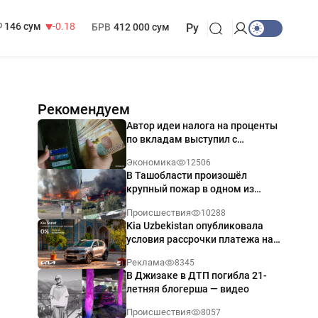
13 749 сум
32.19
МРОТ
1 271 000 сум
146 сум
-0.18
БРВ
412 000 сум
Ру
Рекомендуем
Автор идеи налога на проценты
по вкладам выступил с
разъяснением
Экономика
12506
В Ташобласти произошёл
крупный пожар в одном из
магазинов — видео
Происшествия
10288
Kia Uzbekistan опубликовала
условия рассрочки платежа на
Kia Sonet со ставкой от 0%
Реклама
8345
годовых
В Джизаке в ДТП погибла 21-
летняя блогерша — видео
Происшествия
8057