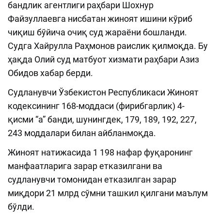
бандлик агентлиги раҳбари Шохнур
Файзуллаевга нисбатан жиноят ишини кўриб
чиқиш бўйича очиқ суд жараёни бошланди.
Судга Хайрулла Раҳмонов раислик қилмоқда. Бу
ҳақда Олий суд матбуот хизмати раҳбари Азиз
Обидов хабар берди.
Судланувчи Ўзбекистон Республикаси Жиноят
кодексининг 168-моддаси (фирибгарлик) 4-
қисми “а” банди, шунингдек, 179, 189, 192, 227,
243 моддалари билан айбланмоқда.
Жиноят натижасида 1 198 нафар фуқаронинг
манфаатларига зарар етказилгани ва
судланувчи томонидан етказилган зарар
миқдори 21 млрд сўмни ташкил қилгани маълум
бўлди.