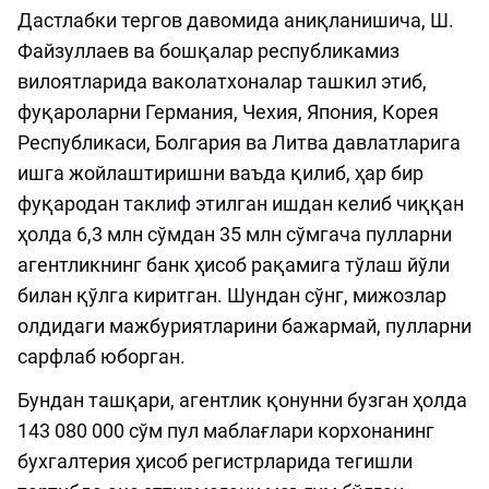
Дастлабки тергов давомида аниқланишича, Ш.
Файзуллаев ва бошқалар республикамиз
вилоятларида ваколатхоналар ташкил этиб,
фуқароларни Германия, Чехия, Япония, Корея
Республикаси, Болгария ва Литва давлатларига
ишга жойлаштиришни ваъда қилиб, ҳар бир
фуқародан таклиф этилган ишдан келиб чиққан
ҳолда 6,3 млн сўмдан 35 млн сўмгача пулларни
агентликнинг банк ҳисоб рақамига тўлаш йўли
билан қўлга киритган. Шундан сўнг, мижозлар
олдидаги мажбуриятларини бажармай, пулларни
сарфлаб юборган.
Бундан ташқари, агентлик қонунни бузган ҳолда
143 080 000 сўм пул маблағлари корхонанинг
бухгалтерия ҳисоб регистрларида тегишли