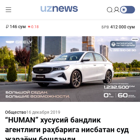
11 916 сум
28.92
13 749 сум
1 271 000 сум
32.19
МРОТ
146 сум
412 000 сум
-0.18
БРВ
Общество
16 декабря 2019
“HUMAN” хусусий бандлик
агентлиги раҳбарига нисбатан суд
жараёни бошланди