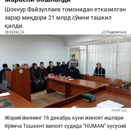
Шохнур Файзуллаев томонидан етказилган
зарар миқдори 21 млрд сўмни ташкил
қилди.
3224
0
Поделиться
Олий суд
Жорий йилнинг 16 декабрь куни жиноят ишлари
бўйича Тошкент вилоят судида “HUMAN” хусусий