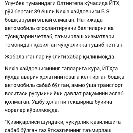
Улуғбек туманидаги Олтинтепа кўчасида ЙТҲ
рўй берган: 39 ёшли Nexia ҳайдовчиси Б.Э.
бошқарувни эплай олмаган. Натижада
автомобиль огоҳлантирувчи белгиларни ва
тўсиқларни четлаб, таъмирлаш хизматлари
томонидан қазилган чуқурликка тушиб кетган.
Жабрланганлар йўқлиги хабар қилинмоқда.
Nexia ҳайдовчисининг гапларига кўра, ЙТҲга
йўлда авария ҳолатини юзага келтирган бошқа
автомобиль сабаб бўлган, аммо ўша транспорт
воситаси русумини ёки давлат рақамини эслаб
қолмаган. Ушбу ҳолатни текшириш бўйича
чоралар кўрилмоқда.
“Қизиқарлиси шундаки, чуқурлик қазилишига
сабаб бўлган газ ўтказгичнинг таъмирлаш