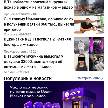
В Ташобласти произошёл крупный
пожар в одном из магазинов — видео
Происшествия
12409
Экс-хокиму Намангана, обвиняемому
в получении взятки $60 тыс., вынесли
приговор
Криминал
10987
В Джизаке в ДТП погибла 21-летняя
блогерша — видео
Происшествия
8902
В Ташкенте мужчина вымогал у
девушки $3000, шантажируя её
интимными фото — видео
Криминал
8621
Популярные новости
Смотреть еще