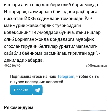
ишлари анча вақтдан бери олиб борилмоқда.
Илгарироқ таъмирлаш бригадаси раҳбарига
нисбатан ЙҲХБ ходимлари томонидан ЎзР
маъмурий жавобгарлик тўғрисидаги
кодексининг 147-моддаси бўйича, яъни ишлар
олиб борилган жойда қоидаларга мувофиқ
огоҳлантирувчи белгилар ўрнатилмаганлиги
сабабли баённома расмийлаштирилган эди“, -
дейилади хабарда.
2030
0
Поделиться
Подписывайтесь на наш
Telegram
, чтобы быть
в курсе последних новостей.
Перейти
Рекомендуем