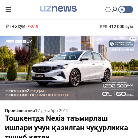
11 916 сум
28.92
13 749 сум
1 271 000 сум
32.19
МРОТ
146 сум
412 000 сум
-0.18
БРВ
Происшествия
17 декабря 2019
Тошкентда Nexia таъмирлаш
ишлари учун қазилган чуқурликка
тушиб кетди