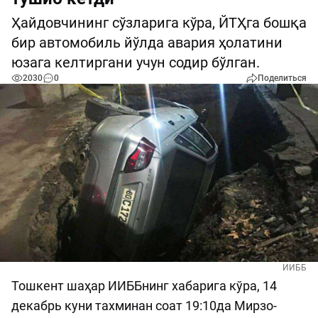
Ҳайдовчининг сўзларига кўра, ЙТҲга бошқа
бир автомобиль йўлда авария ҳолатини
юзага келтиргани учун содир бўлган.
2030
0
Поделиться
ИИББ
Тошкент шаҳар ИИББнинг хабарига кўра, 14
декабрь куни тахминан соат 19:10да Мирзо-