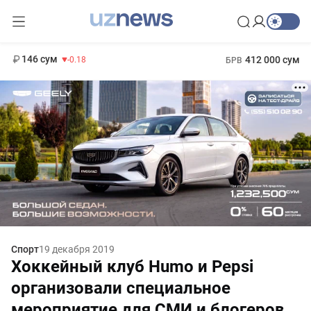
11 916 сум
28.92
13 749 сум
1 271 000 сум
32.19
МРОТ
146 сум
412 000 сум
-0.18
БРВ
Спорт
19 декабря 2019
Хоккейный клуб Humo и Pepsi
организовали специальное
мероприятие для СМИ и блогеров