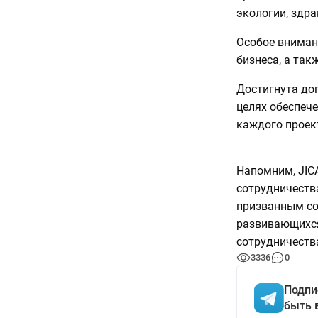
экологии, здра
Особое вниман
бизнеса, а та
Достигнута до
целях обеспеч
каждого проек
Напомним, JICA
сотрудничества
призванным со
развивающихся
сотрудничеств
3336
0
Подпи
быть 