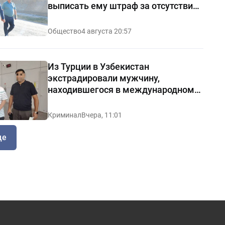
выписать ему штраф за отсутствие
чистоты — видео
Общество
4 августа 20:57
Из Турции в Узбекистан
экстрадировали мужчину,
находившегося в международном
розыске
Криминал
Вчера, 11:01
ще