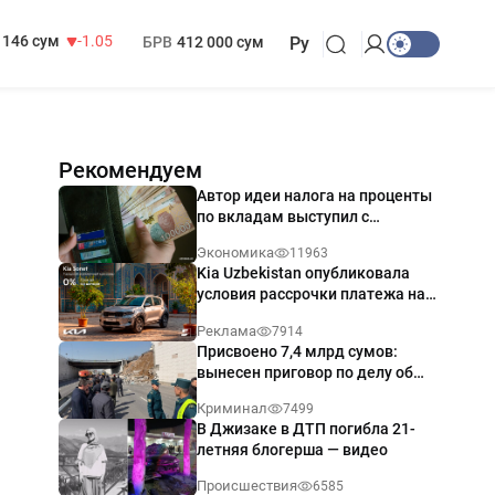
13 717 сум
-25.83
МРОТ
1 271 000 сум
146 сум
-1.05
БРВ
412 000 сум
Ру
Рекомендуем
Автор идеи налога на проценты
по вкладам выступил с
разъяснением
Экономика
11963
Kia Uzbekistan опубликовала
условия рассрочки платежа на
Kia Sonet со ставкой от 0%
Реклама
7914
годовых
Присвоено 7,4 млрд сумов:
вынесен приговор по делу об
обрушении путепровода в
Криминал
7499
Ташкенте
В Джизаке в ДТП погибла 21-
летняя блогерша — видео
Происшествия
6585