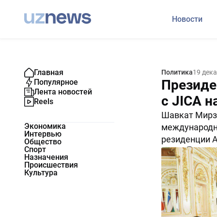
Новости
Главная
Политика
19 дек
Президе
Популярное
Лента новостей
с JICA н
Reels
Шавкат Мирзи
Экономика
международно
Интервью
резиденции А
Общество
Спорт
3336
0
Назначения
Происшествия
Культура