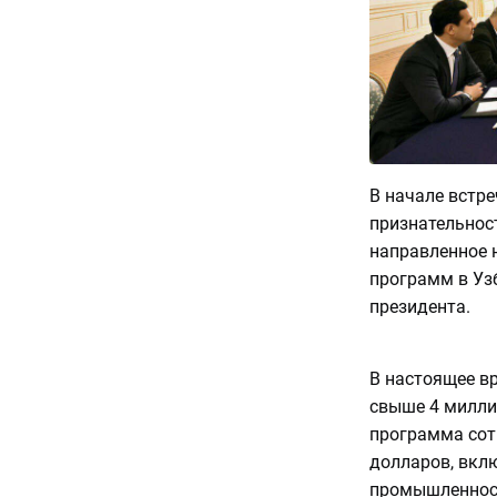
В начале встре
признательност
направленное 
программ в Уз
президента.
В настоящее в
свыше 4 милли
программа сот
долларов, вкл
промышленност