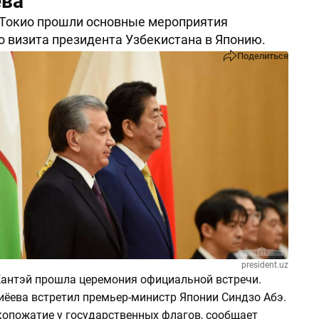
ва
 Токио прошли основные мероприятия
 визита президента Узбекистана в Японию.
Поделиться
president.uz
Кантэй прошла церемония официальной встречи.
ёева встретил премьер-министр Японии Синдзо Абэ.
копожатие у государственных флагов, сообщает