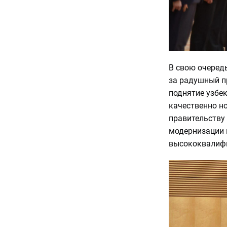
В свою очеред
за радушный п
поднятие узбе
качественно н
правительству
модернизации в
высококвалиф