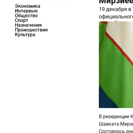
Мирзиёе
Экономика
19 декабря в
Интервью
Общество
официального
Спорт
3500
0
Назначения
Происшествия
Культура
В резиденции 
Шавката Мирзи
Состоялось ру