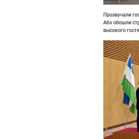
Прозвучали го
Абэ обошли стр
высокого гост