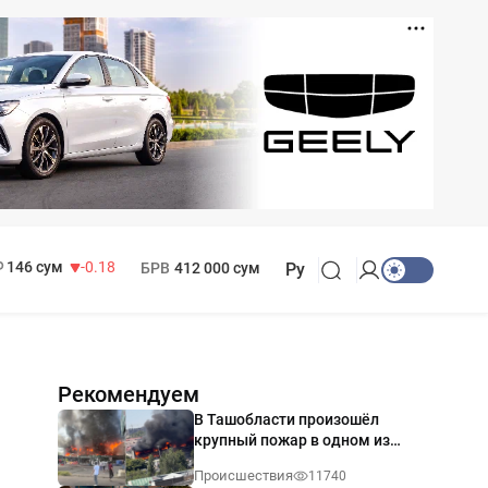
11 916 сум
28.92
13 749 сум
32.19
МРОТ
1 271 000 сум
146 сум
-0.18
БРВ
412 000 сум
Ру
Рекомендуем
В Ташобласти произошёл
крупный пожар в одном из
магазинов — видео
Происшествия
11740