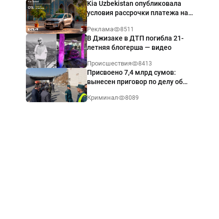
Kia Uzbekistan опубликовала
условия рассрочки платежа на
Kia Sonet со ставкой от 0%
Реклама
8511
годовых
В Джизаке в ДТП погибла 21-
летняя блогерша — видео
Происшествия
8413
Присвоено 7,4 млрд сумов:
вынесен приговор по делу об
обрушении путепровода в
Криминал
8089
Ташкенте