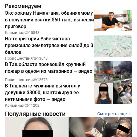
Рекомендуем
Экс-хокиму Намангана, обвиняемому
в получении взятки $60 тыс., вынесли
приговор
Криминал
15843
На территории Узбекистана
произошло землетрясение силой до 3
баллов
Происшествия
13648
В Ташобласти произошёл крупный
пожар в одном из магазинов — видео
Происшествия
12673
В Ташкенте мужчина вымогал у
девушки $3000, шантажируя её
интимными фото — видео
Криминал
11202
Популярные новости
Смотреть еще