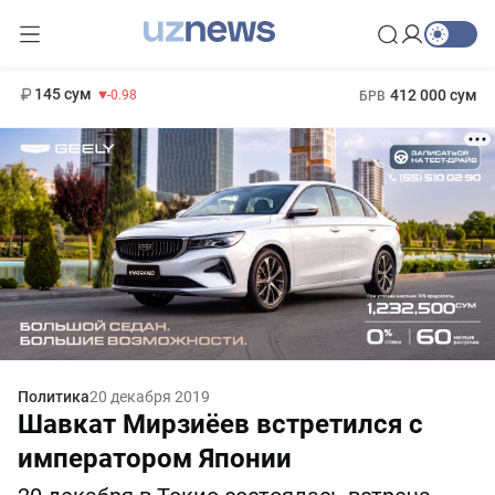
11 952 сум
36.46
13 780 сум
1 271 000 сум
30.12
МРОТ
145 сум
412 000 сум
-0.98
БРВ
Политика
20 декабря 2019
Шавкат Мирзиёев встретился с
императором Японии