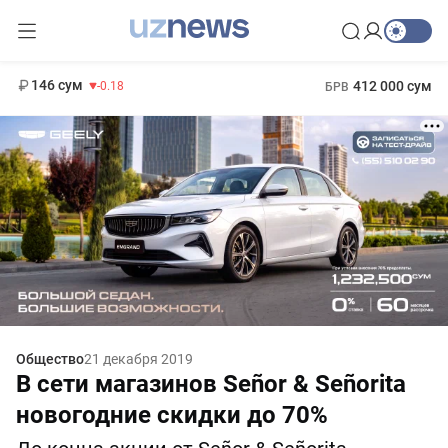
11 916 сум
28.92
13 749 сум
1 271 000 сум
32.19
МРОТ
146 сум
412 000 сум
-0.18
БРВ
Общество
21 декабря 2019
В сети магазинов Señor & Señorita
новогодние скидки до 70%