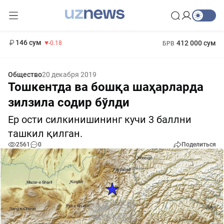
11 916 сум
28.92
13 749 сум
1 271 000 сум
32.19
МРОТ
146 сум
412 000 сум
-0.18
БРВ
Общество
20 декабря 2019
Тошкентда ва бошқа шаҳарларда
зилзила содир бўлди
Ер ости силкинишининг кучи 3 баллни
ташкил қилган.
2561
0
Поделиться