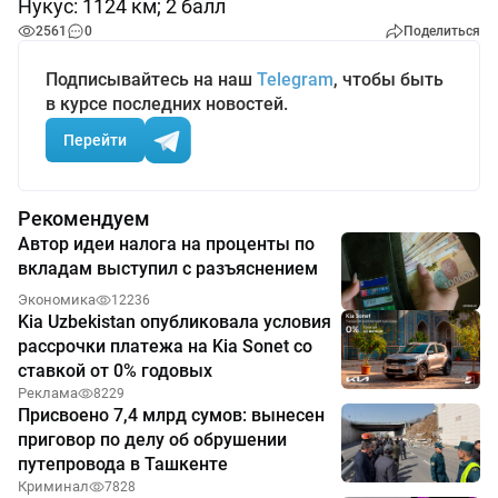
Нукус: 1124 км; 2 балл
2561
0
Поделиться
Подписывайтесь на наш
Telegram
, чтобы быть
в курсе последних новостей.
Перейти
Рекомендуем
Автор идеи налога на проценты по
вкладам выступил с разъяснением
Экономика
12236
Kia Uzbekistan опубликовала условия
рассрочки платежа на Kia Sonet со
ставкой от 0% годовых
Реклама
8229
Присвоено 7,4 млрд сумов: вынесен
приговор по делу об обрушении
путепровода в Ташкенте
Криминал
7828