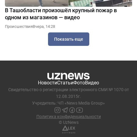
В Ташобласти произошёл крупный пожар в
одном из магазинов — видео
Происшествия
Вчера, 14:28
Показать еще
Новости
Статьи
Фото
Видео
Свидетельство о регистрации электронного СМИ № 1070 от
12.08.2015г.
Учредитель: ЧП «News Media Group»
Политика конфиденциальности
© UzNews