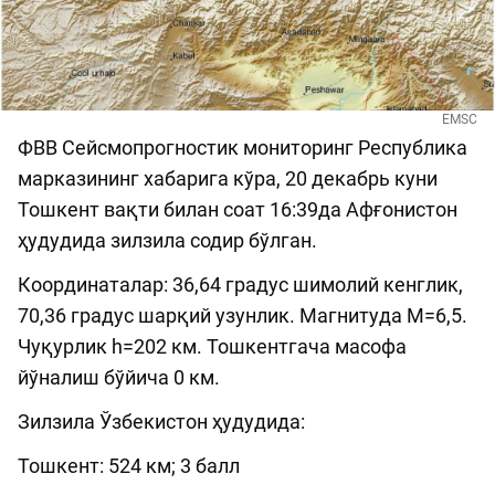
EMSC
ФВВ Сейсмопрогностик мониторинг Республика
марказининг хабарига кўра, 20 декабрь куни
Тошкент вақти билан соат 16:39да Афғонистон
ҳудудида зилзила содир бўлган.
Координаталар: 36,64 градус шимолий кенглик,
70,36 градус шарқий узунлик. Магнитуда М=6,5.
Чуқурлик h=202 км. Тошкентгача масофа
йўналиш бўйича 0 км.
Зилзила Ўзбекистон ҳудудида:
Тошкент: 524 км; 3 балл