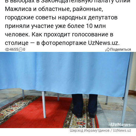
В выборах в Законодательную палату Олий
Мажлиса и областные, районные,
городские советы народных депутатов
приняли участие уже более 10 млн
человек. Как проходит голосование в
столице — в фоторепортаже UzNews.uz.
4655
0
Поделиться
Шерзод Икрамутдинов / UzNews.uz