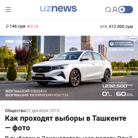
13 749 сум
32.19
146 сум
412 000 сум
-0.18
БРВ
11 916 сум
1 271 000 сум
28.92
МРОТ
Общество
22 декабря 2019
Как проходят выборы в Ташкенте
— фото