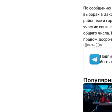
По сообщению 
выборах в Зак
районные и го
участие свыше 
общего числа.
правом досроч
6748
0
Подпи
быть 
Популярн