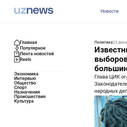
Новости
Главная
Политика
23 дек
Известн
Популярное
Лента новостей
выборов
Reels
большин
Экономика
Глава ЦИК ог
Интервью
Общество
Законодател
Спорт
народных деп
Назначения
Происшествия
6748
0
Культура