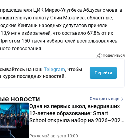
председателя ЦИК Мирзо-Улугбека Абдусаломова, в
онодательную палату Олий Мажлиса, областные,
родские Кенгаши народных депутатов приняли
13,9 млн избирателей, что составило 67,8% от их
 При этом 150 тысяч избирателей воспользовались
ного голосования.
Поделиться
сывайтесь на наш
Telegram
, чтобы
Перейти
в курсе последних новостей.
ые новости
Смотреть еще
Одна из первых школ, внедривших
12-летнее образование: Smart
School открыла набор на 2026–2027
учебный год
Реклама
3 августа 10:00