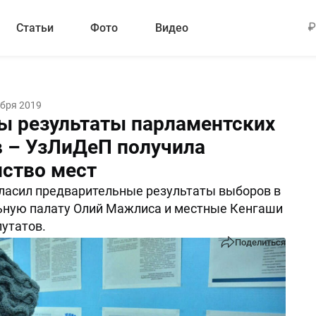
Статьи
Фото
Видео
абря 2019
ы результаты парламентских
 – УзЛиДеП получила
ство мест
ласил предварительные результаты выборов в
ьную палату Олий Мажлиса и местные Кенгаши
утатов.
Поделиться