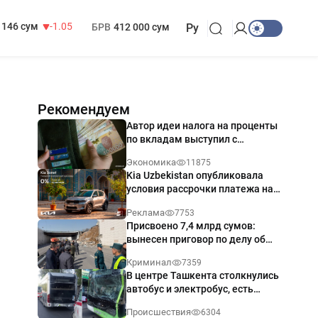
13 717 сум
-25.83
МРОТ
1 271 000 сум
146 сум
-1.05
БРВ
412 000 сум
Ру
Рекомендуем
Автор идеи налога на проценты
по вкладам выступил с
разъяснением
Экономика
11875
Kia Uzbekistan опубликовала
условия рассрочки платежа на
Kia Sonet со ставкой от 0%
Реклама
7753
годовых
Присвоено 7,4 млрд сумов:
вынесен приговор по делу об
обрушении путепровода в
Криминал
7359
Ташкенте
В центре Ташкента столкнулись
автобус и электробус, есть
пострадавший — видео
Происшествия
6304