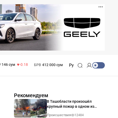
11 916 сум
28.92
13 749 сум
32.19
МРОТ
1 271 000 сум
146 сум
-0.18
БРВ
412 000 сум
Ру
Рекомендуем
В Ташобласти произошёл
крупный пожар в одном из
магазинов — видео
Происшествия
12484