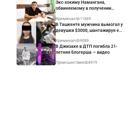
Экс-хокиму Намангана,
обвиняемому в получении
взятки $60 тыс., вынесли
Криминал
11869
приговор
В Ташкенте мужчина вымогал у
девушки $3000, шантажируя её
интимными фото — видео
Криминал
9089
В Джизаке в ДТП погибла 21-
летняя блогерша — видео
Происшествия
8979