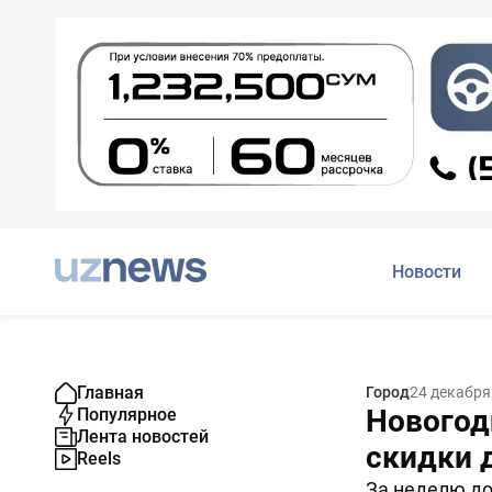
Новости
Главная
Город
24 декабря
Новогод
Популярное
Лента новостей
скидки 
Reels
За неделю до