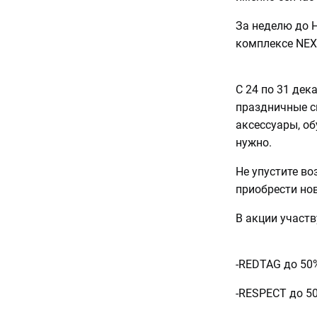
За неделю до 
комплексе NEX
С 24 по 31 дек
праздничные с
аксессуары, об
нужно.
Не упустите в
приобрести но
В акции участ
-REDTAG до 50
-RESPECT до 5