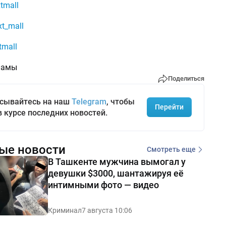
tmall
t_mall
tmall
ламы
Поделиться
сывайтесь на наш
Telegram
, чтобы
Перейти
в курсе последних новостей.
ые новости
Смотреть еще
В Ташкенте мужчина вымогал у
девушки $3000, шантажируя её
интимными фото — видео
Криминал
7 августа 10:06