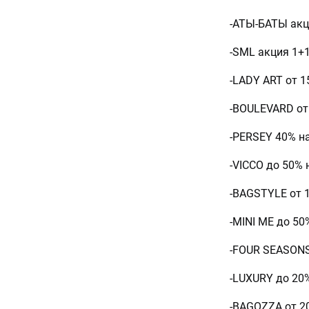
-АТЫ-БАТЫ акц
-SML акция 1+
-LADY ART от
-BOULEVARD от
-PERSEY 40% на
-VICCO до 50%
-BAGSTYLE от 
-MINI ME до 5
-FOUR SEASONS
-LUXURY до 20
-BAGOZZA от 20