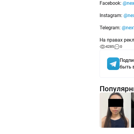
Facebook:
@nex
Instagram:
@nex
Telegram:
@nex
На правах рек
4285
0
Подпи
быть 
Популярн