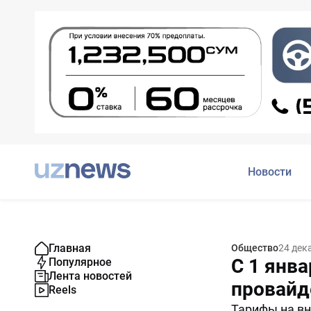
Новости
Главная
Общество
24 дек
С 1 янв
Популярное
Лента новостей
провайд
Reels
Тарифы на вн