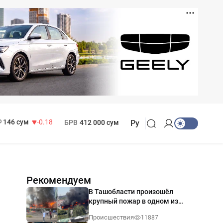
11 916 сум
28.92
13 749 сум
32.19
МРОТ
1 271 000 сум
146 сум
-0.18
БРВ
412 000 сум
Ру
Рекомендуем
В Ташобласти произошёл
крупный пожар в одном из
магазинов — видео
Происшествия
11887