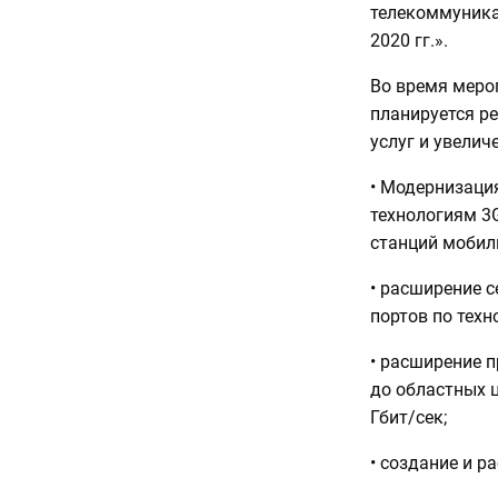
телекоммуника
2020 гг.».
Во время меро
планируется ре
услуг и увелич
• Модернизация
технологиям 3G
станций мобил
• расширение с
портов по техн
• расширение п
до областных ц
Гбит/сек;
• создание и р