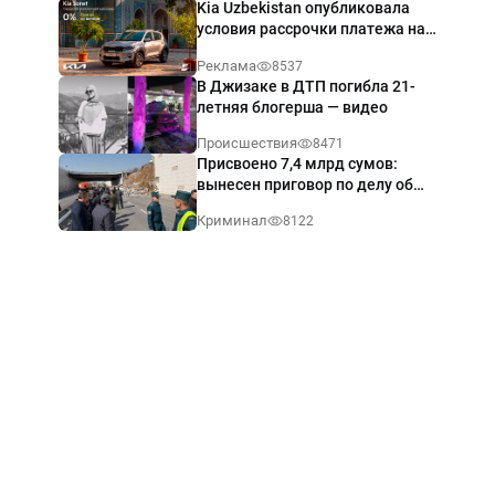
Kia Uzbekistan опубликовала
условия рассрочки платежа на
Kia Sonet со ставкой от 0%
Реклама
8537
годовых
В Джизаке в ДТП погибла 21-
летняя блогерша — видео
Происшествия
8471
Присвоено 7,4 млрд сумов:
вынесен приговор по делу об
обрушении путепровода в
Криминал
8122
Ташкенте