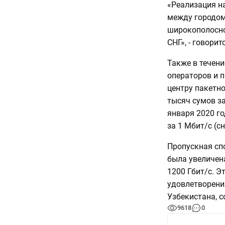
«Реализация н
между городом 
широкополосно
СНГ», - говорит
Также в течени
операторов и 
центру пакетн
тысяч сумов за
января 2020 г
за 1 Мбит/с (с
Пропускная сп
была увеличена
1200 Гбит/с. Э
удовлетворени
Узбекистана, с
9618
0