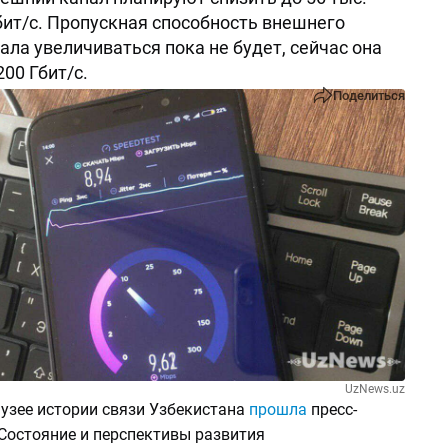
бит/с. Пропускная способность внешнего
ала увеличиваться пока не будет, сейчас она
00 Гбит/с.
Поделиться
UzNews.uz
Музее истории связи Узбекистана
прошла
пресс-
Состояние и перспективы развития