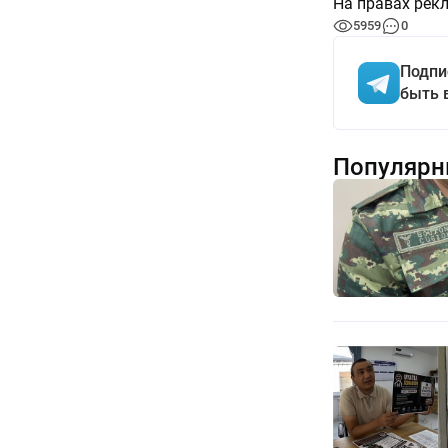
На правах рек
5959
0
Подпи
быть 
Популярн