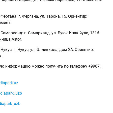
ергана: г. Фергана, ул. Тарона, 15. Ориентир:
имият.
Самарканд: г. Самарканд, ул. Буюк Ипак йули, 131б.
иница Astor.
Нукус: г. Нукус, ул. Элликкала, дом 2А, Ориентир:
к.
ую информацию можно получить по телефону +99871
iapark.uz
iapark_uzb
iapark_uzb