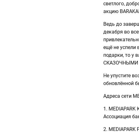
светлого, добр
акцию BARAKAL
Ведь до заверш
декабря во все
привлекательны
ещё не успели 
подарки, то у 
СКАЗОЧНЫМИ це
Не упустите во
обновлённой б
Адреса сети M
1. MEDIAPARK К
Ассоциация ба
2. MEDIAPARK Р