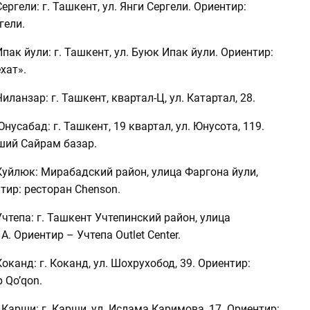
ергели: г. Ташкент, ул. Янги Сергели. Ориентир:
гели.
пак йули: г. Ташкент, ул. Буюк Ипак йули. Ориентир:
хат».
ланзар: г. Ташкент, квартал-Ц, ул. Катартал, 28.
нусабад: г. Ташкент, 19 квартал, ул. Юнусота, 119.
ший Сайрам базар.
Куйлюк: Мирабадский район, улица Фаргона йули,
тир: ресторан Chenson.
чтепа: г. Ташкент Учтепинский район, улица
. Ориентир – Учтепа Outlet Center.
оканд: г. Коканд, ул. Шохрухобод, 39. Ориентир:
 Qo’qon.
Карши: г. Карши, ул. Ислама Каримова, 17. Ориентир: