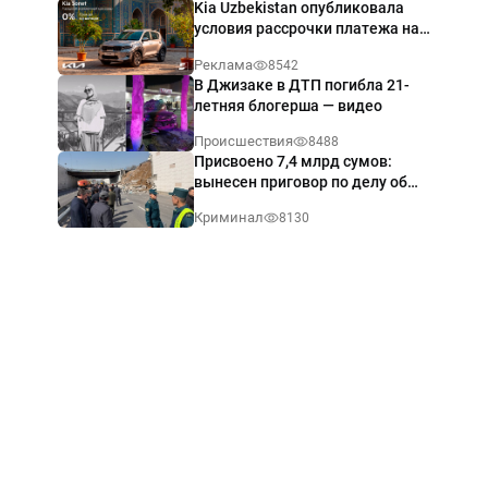
Kia Uzbekistan опубликовала
условия рассрочки платежа на
Kia Sonet со ставкой от 0%
Реклама
8542
годовых
В Джизаке в ДТП погибла 21-
летняя блогерша — видео
Происшествия
8488
Присвоено 7,4 млрд сумов:
вынесен приговор по делу об
обрушении путепровода в
Криминал
8130
Ташкенте