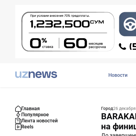
Новости
Главная
Город
26 декабря
BARAKAL
Популярное
Лента новостей
на фини
Reels
До завершен