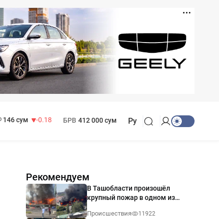
11 916 сум
28.92
13 749 сум
32.19
МРОТ
1 271 000 сум
146 сум
-0.18
БРВ
412 000 сум
Ру
Рекомендуем
В Ташобласти произошёл
крупный пожар в одном из
магазинов — видео
Происшествия
11922