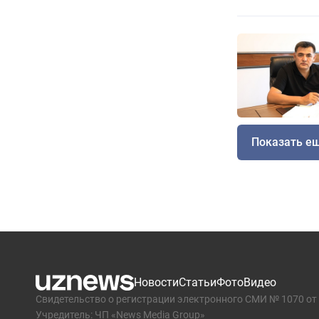
Показать е
Новости
Статьи
Фото
Видео
Свидетельство о регистрации электронного СМИ № 1070 от 
Учредитель: ЧП «News Media Group»