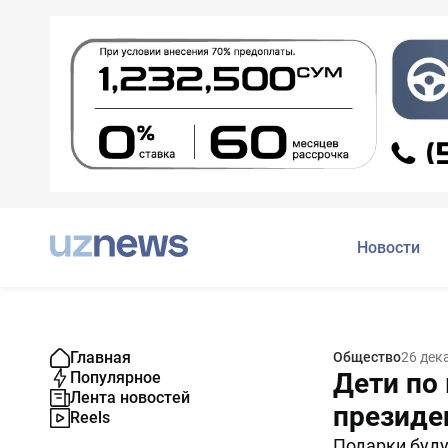
Новости
Главная
Общество
26 дек
Дети по
Популярное
Лента новостей
президе
Reels
Подарки буду