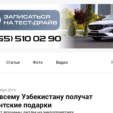
Статьи
Фото
Видео
абря 2019
 всему Узбекистану получат
нтские подарки
т вручены детям на мероприятиях