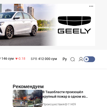
11 916 сум
28.92
13 749 сум
32.19
МРОТ
1 271 000 сум
146 сум
-0.18
БРВ
412 000 сум
Ру
Рекомендуем
В Ташобласти произошёл
крупный пожар в одном из
магазинов — видео
Происшествия
11409