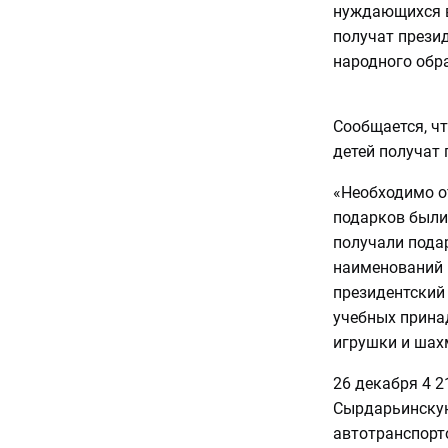
нуждающихся в
получат прези
народного обр
Сообщается, чт
детей получат 
«Необходимо от
подарков были
получали пода
наименований и
президентский
учебных прина
игрушки и шахм
26 декабря 4 
Сырдарьинскую
автотранспорт