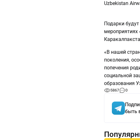
Uzbekistan Air
Подарки будут
мероприятиях 
Каракалпакстан
«В нашей стра
поколения, осо
попечения роди
социальной защ
образования У
5867
0
Подпи
быть 
Популярн