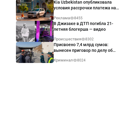
Kia Uzbekistan опубликовала
условия рассрочки платежа на
Kia Sonet со ставкой от 0%
Реклама
8455
годовых
В Джизаке в ДТП погибла 21-
летняя блогерша — видео
Происшествия
8302
Присвоено 7,4 млрд сумов:
вынесен приговор по делу об
обрушении путепровода в
Криминал
8024
Ташкенте