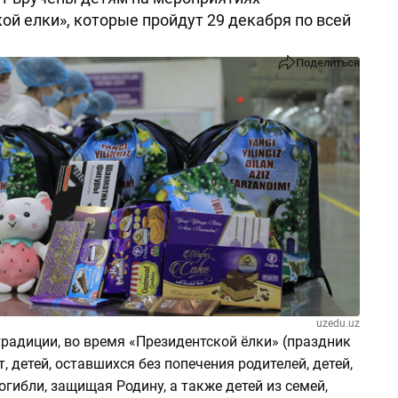
ой елки», которые пройдут 29 декабря по всей
Поделиться
uzedu.uz
радиции, во время «Президентской ёлки» (праздник
т, детей, оставшихся без попечения родителей, детей,
огибли, защищая Родину, а также детей из семей,