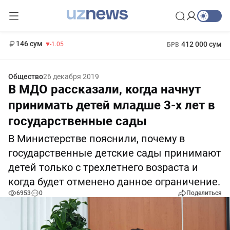
11 887 сум
-55.49
13 717 сум
1 271 000 сум
-25.83
МРОТ
146 сум
412 000 сум
-1.05
БРВ
Общество
26 декабря 2019
В МДО рассказали, когда начнут
принимать детей младше 3-х лет в
государственные сады
В Министерстве пояснили, почему в
государственные детские сады принимают
детей только с трехлетнего возраста и
когда будет отменено данное ограничение.
6953
0
Поделиться