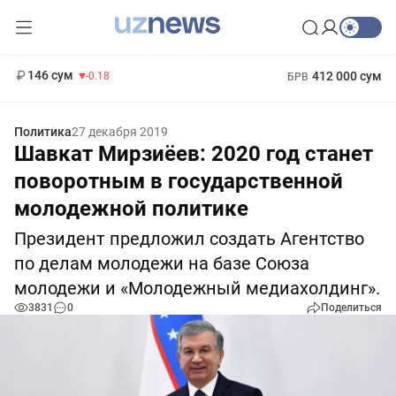
11 916 сум
28.92
13 749 сум
1 271 000 сум
32.19
МРОТ
146 сум
412 000 сум
-0.18
БРВ
Политика
27 декабря 2019
Шавкат Мирзиёев: 2020 год станет
поворотным в государственной
молодежной политике
Президент предложил создать Агентство
по делам молодежи на базе Союза
молодежи и «Молодежный медиахолдинг».
3831
0
Поделиться