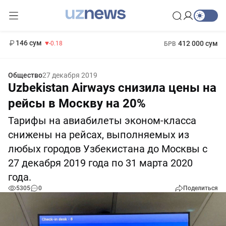
13 749 сум
32.19
146 сум
412 000 сум
-0.18
БРВ
11 916 сум
1 271 000 сум
28.92
МРОТ
Общество
27 декабря 2019
Uzbekistan Airways снизила цены на
рейсы в Москву на 20%
Тарифы на авиабилеты эконом-класса
снижены на рейсах, выполняемых из
любых городов Узбекистана до Москвы с
27 декабря 2019 года по 31 марта 2020
года.
5305
0
Поделиться