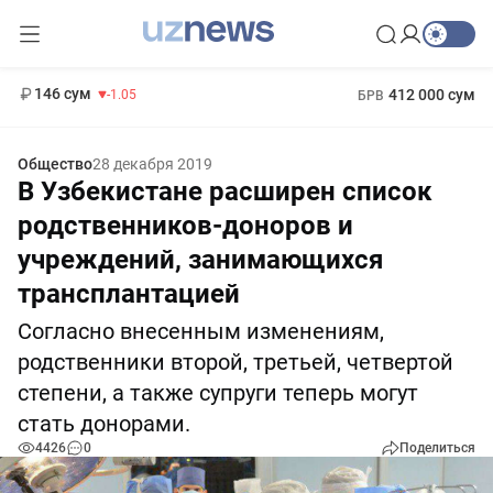
11 887 сум
-55.49
13 717 сум
1 271 000 сум
-25.83
МРОТ
146 сум
412 000 сум
-1.05
БРВ
Общество
28 декабря 2019
В Узбекистане расширен список
родственников-доноров и
учреждений, занимающихся
трансплантацией
Согласно внесенным изменениям,
родственники второй, третьей, четвертой
степени, а также супруги теперь могут
стать донорами.
4426
0
Поделиться