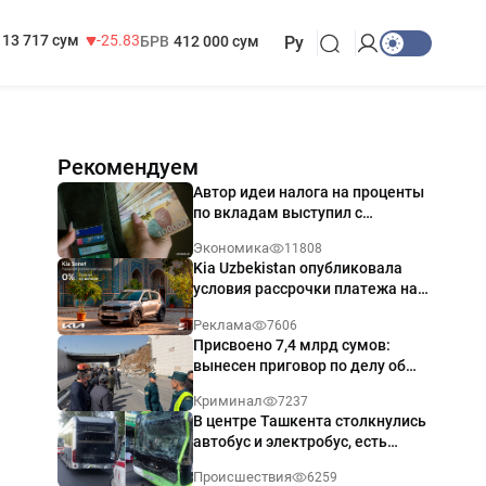
11 887 сум
-55.49
МРОТ
1 271 000 сум
13 717 сум
-25.83
БРВ
412 000 сум
Ру
Рекомендуем
Автор идеи налога на проценты
по вкладам выступил с
разъяснением
Экономика
11808
Kia Uzbekistan опубликовала
условия рассрочки платежа на
Kia Sonet со ставкой от 0%
Реклама
7606
годовых
Присвоено 7,4 млрд сумов:
вынесен приговор по делу об
обрушении путепровода в
Криминал
7237
Ташкенте
В центре Ташкента столкнулись
автобус и электробус, есть
пострадавший — видео
Происшествия
6259