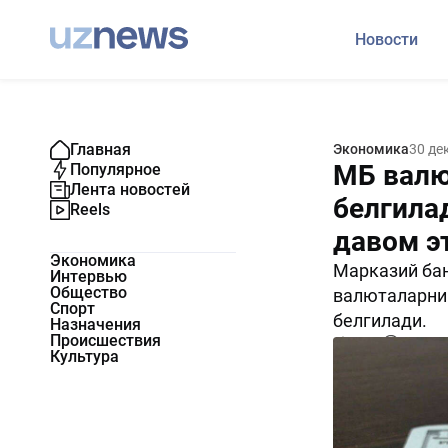
Новости
Главная
Экономика
30 де
МБ валю
Популярное
Лента новостей
белгила
Reels
давом э
Экономика
Марказий бан
Интервью
Общество
валюталарнин
Спорт
белгилади.
Назначения
Происшествия
8382
0
Культура