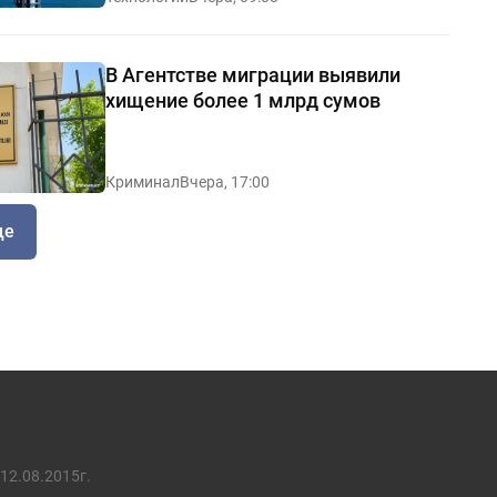
В Агентстве миграции выявили
хищение более 1 млрд сумов
Криминал
Вчера, 17:00
ще
12.08.2015г.