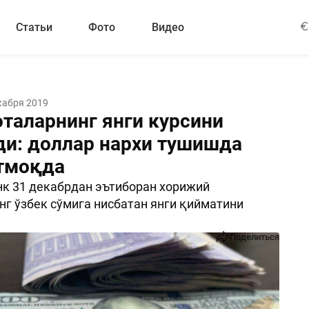
Статьи
Фото
Видео
кабря 2019
таларнинг янги курсини
ди: доллар нархи тушишда
тмоқда
к 31 декабрдан эътиборан хорижий
г ўзбек сўмига нисбатан янги қийматини
Поделиться