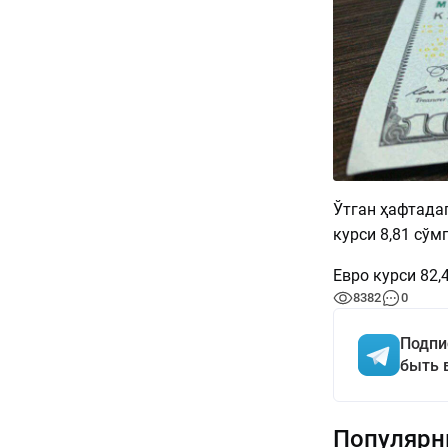
Ўтган ҳафтада
курси 8,81 сўм
Евро курси 82,
8382
0
Подпи
быть 
Популярн