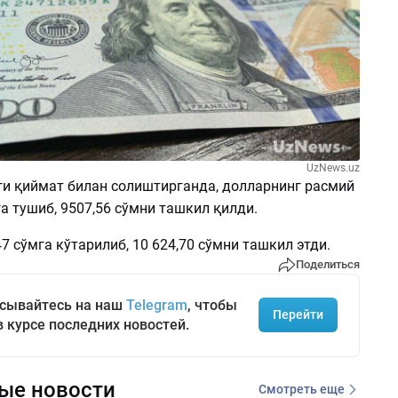
UzNews.uz
ги қиймат билан солиштирганда, долларнинг расмий
га тушиб, 9507,56 сўмни ташкил қилди.
47 сўмга кўтарилиб, 10 624,70 сўмни ташкил этди.
Поделиться
сывайтесь на наш
Telegram
, чтобы
Перейти
в курсе последних новостей.
ые новости
Смотреть еще