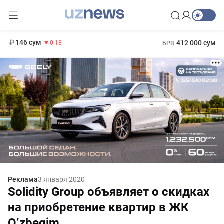
11 916 сум
28.92
13 749 сум
1 271 000 сум
32.19
МРОТ
146 сум
412 000 сум
-0.18
БРВ
Реклама
3 января 2020
Solidity Group объявляет о скидках
на приобретение квартир в ЖК
O’zbegim