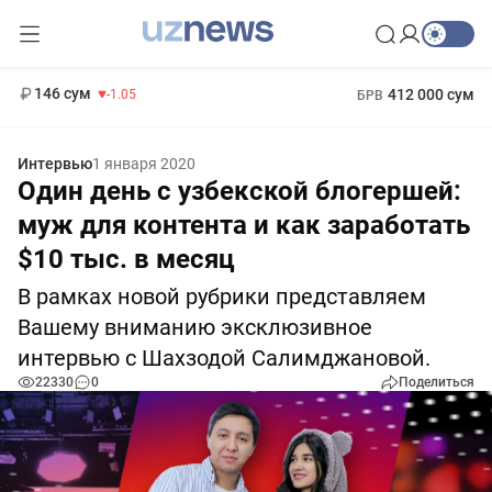
11 887 сум
-55.49
13 717 сум
1 271 000 сум
-25.83
МРОТ
146 сум
412 000 сум
-1.05
БРВ
Интервью
1 января 2020
Один день с узбекской блогершей:
муж для контента и как заработать
$10 тыс. в месяц
В рамках новой рубрики представляем
Вашему вниманию эксклюзивное
интервью с Шахзодой Салимджановой.
22330
0
Поделиться