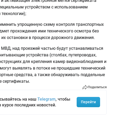
й и активизация электронной метки сертификата
пециальным устройством с использованием
технологии);
рименить упрощенную схему контроля транспортных
едмет прохождения ими технического осмотра без
 их остановки в процессе дорожного движения.
в МВД, над проезжей частью будут устанавливаться
читывающие устройства (столбах, путепроводах,
струкциях для крепления камер видеонаблюдения и
 смогут выявлять в потоке не прошедшие технический
ортные средства, а также обнаруживать поддельные
ые сертификаты.
Поделиться
сывайтесь на наш
Telegram
, чтобы
Перейти
в курсе последних новостей.