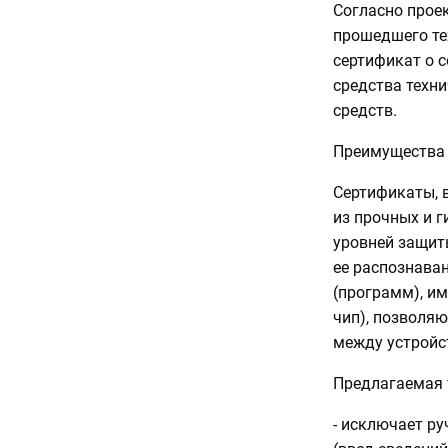
Согласно проек
прошедшего те
сертификат о с
средства техн
средств.
Преимущества 
Сертификаты, 
из прочных и г
уровней защит
ее распознава
(программ), и
чип), позволя
между устройс
Предлагаемая 
- исключает р