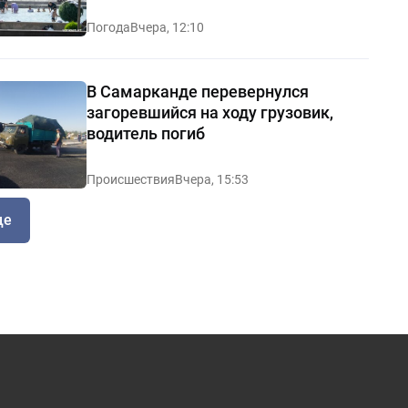
Погода
Вчера, 12:10
В Самарканде перевернулся
загоревшийся на ходу грузовик,
водитель погиб
Происшествия
Вчера, 15:53
ще