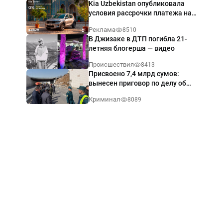
Kia Uzbekistan опубликовала
условия рассрочки платежа на
Kia Sonet со ставкой от 0%
Реклама
8510
годовых
В Джизаке в ДТП погибла 21-
летняя блогерша — видео
Происшествия
8413
Присвоено 7,4 млрд сумов:
вынесен приговор по делу об
обрушении путепровода в
Криминал
8089
Ташкенте