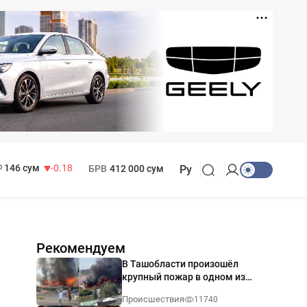
11 916 сум
28.92
13 749 сум
32.19
МРОТ
1 271 000 сум
146 сум
-0.18
БРВ
412 000 сум
Ру
Рекомендуем
В Ташобласти произошёл
крупный пожар в одном из
магазинов — видео
Происшествия
11740