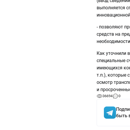
(ввод сведени
выполняется с
инновационной 
- позволяют п
средств на пр
необходимости
Как уточнили 
специальные с
имеющихся кон
т.п.), которые
осмотр трансп
и просроченн
36694
0
Подпи
быть 