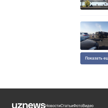
Показать е
Новости
Статьи
Фото
Видео