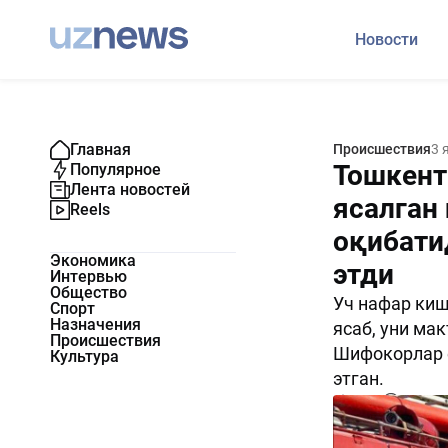
Новости
Главная
Происшествия
3 
Тошкент
Популярное
Лента новостей
ясалган
Reels
оқибати
Экономика
этди
Интервью
Общество
Уч нафар киш
Спорт
Назначения
ясаб, уни ма
Происшествия
Шифокорлар ё
Культура
этган.
2877
0