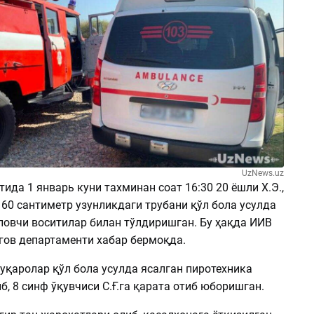
UzNews.uz
ида 1 январь куни тахминан соат 16:30 20 ёшли Х.Э.,
р 60 сантиметр узунликдаги трубани қўл бола усулда
ловчи воситилар билан тўлдиришган. Бу ҳақда ИИВ
ргов департаменти хабар бермоқда.
уқаролар қўл бола усулда ясалган пиротехника
б, 8 синф ўқувчиси С.Ғ.га қарата отиб юборишган.