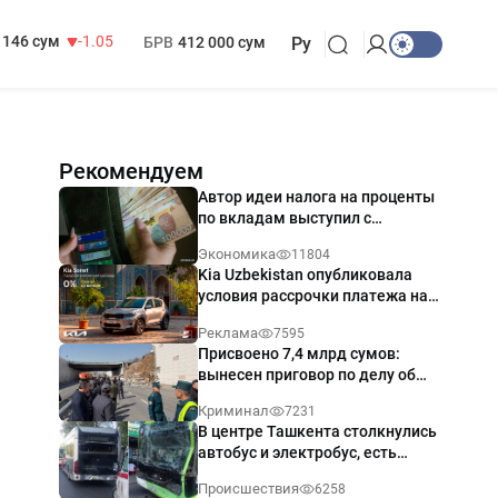
13 717 сум
-25.83
МРОТ
1 271 000 сум
146 сум
-1.05
БРВ
412 000 сум
Ру
Рекомендуем
Автор идеи налога на проценты
по вкладам выступил с
разъяснением
Экономика
11804
Kia Uzbekistan опубликовала
условия рассрочки платежа на
Kia Sonet со ставкой от 0%
Реклама
7595
годовых
Присвоено 7,4 млрд сумов:
вынесен приговор по делу об
обрушении путепровода в
Криминал
7231
Ташкенте
В центре Ташкента столкнулись
автобус и электробус, есть
пострадавший — видео
Происшествия
6258