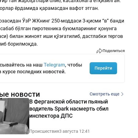
оғир тан жароҳатлари олиб, касалхонага ётқизилган.
орлар ёрдамида қарамасдан вафот этган.
юзасидан ЎзР ЖКнинг 250-моддаси 3-қисми “в” банди
 сабаб бўлган пиротехника буюмларининг қонунга
си) билан жиноят иши қўзғатилиб, дастлабки тергов
либ борилмоқда.
Поделиться
сывайтесь на наш
Telegram
, чтобы
Перейти
в курсе последних новостей.
ые новости
Смотреть еще
В Ферганской области пьяный
водитель Spark насмерть сбил
инспектора ДПС
Происшествия
3 августа 12:41