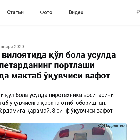
Статьи
Фото
Видео
января 2020
 вилоятида қўл бола усулда
 петарданинг портлаши
да мактаб ўқувчиси вафот
и қўл бола усулда пиротехника воситасини
ктаб ўқувчисига қарата отиб юборишган.
рдамига қарамай, 8 синф ўқувчиси вафот
Поделиться