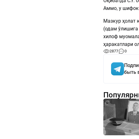
Оқибатда С.Ғ. 
Аммо, у шифок
Мазкур ҳолат 
(одам ўлишига
хилоф муомала
ҳаракатлари о
2877
0
Подпи
быть 
Популярн