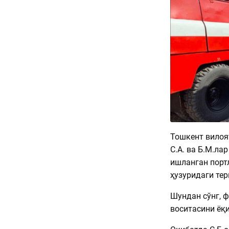
Тошкент вилоят
С.А. ва Б.М.ла
ишланган порт
ҳузуридаги те
Шундан сўнг, ф
воситасини ёқи