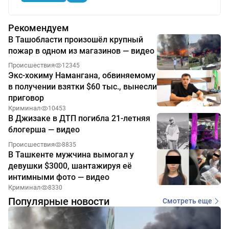
Рекомендуем
В Ташобласти произошёл крупный
пожар в одном из магазинов — видео
Происшествия
12345
Экс-хокиму Намангана, обвиняемому
в получении взятки $60 тыс., вынесли
приговор
Криминал
10453
В Джизаке в ДТП погибла 21-летняя
блогерша — видео
Происшествия
8835
В Ташкенте мужчина вымогал у
девушки $3000, шантажируя её
интимными фото — видео
Криминал
8330
Популярные новости
Смотреть еще