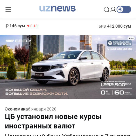
11 916 сум
28.92
13 749 сум
1 271 000 сум
32.19
МРОТ
146 сум
412 000 сум
-0.18
БРВ
Экономика
6 января 2020
ЦБ установил новые курсы
иностранных валют