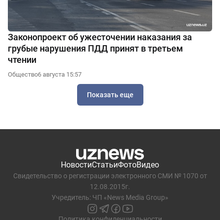
Законопроект об ужесточении наказания за
грубые нарушения ПДД принят в третьем
чтении
Общество
6 августа 15:57
Показать еще
Новости
Статьи
Фото
Видео
Свидетельство о регистрации электронного СМИ № 1070 от
12.08.2015г.
Учредитель: ЧП «News Media Group»
Политика конфиденциальности