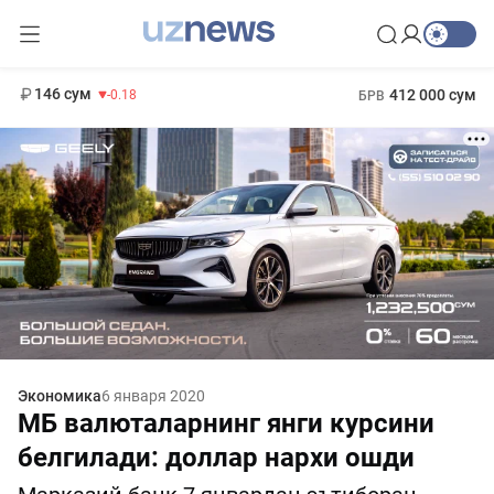
11 916 сум
28.92
13 749 сум
1 271 000 сум
32.19
МРОТ
146 сум
412 000 сум
-0.18
БРВ
Экономика
6 января 2020
МБ валюталарнинг янги курсини
белгилади: доллар нархи ошди