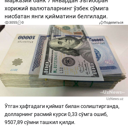
Марказий банк 7 январдан эътиборан
хорижий валюталарнинг ўзбек сўмига
нисбатан янги қийматини белгилади.
3055
0
Поделиться
UzNews.uz
Ўтган ҳафтадаги қиймат билан солиштирганда,
долларнинг расмий курси 0,33 сўмга ошиб,
9507,89 сўмни ташкил қилди.