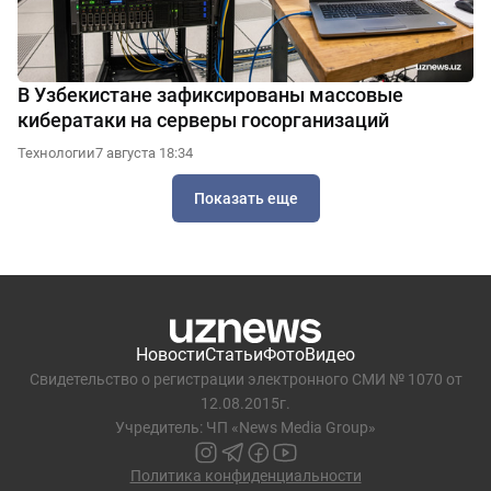
В Узбекистане зафиксированы массовые
кибератаки на серверы госорганизаций
Технологии
7 августа 18:34
Показать еще
Новости
Статьи
Фото
Видео
Свидетельство о регистрации электронного СМИ № 1070 от
12.08.2015г.
Учредитель: ЧП «News Media Group»
Политика конфиденциальности