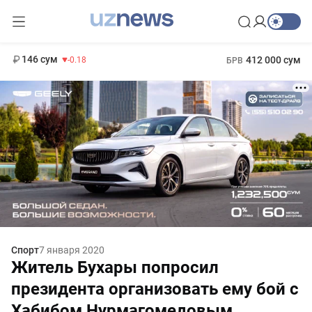
11 916 сум
28.92
13 749 сум
1 271 000 сум
32.19
МРОТ
146 сум
412 000 сум
-0.18
БРВ
Спорт
7 января 2020
Житель Бухары попросил
президента организовать ему бой с
Хабибом Нурмагомедовым