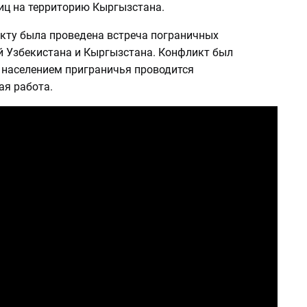
иц на территорию Кыргызстана.
кту была проведена встреча пограничных
й Узбекистана и Кыргызстана. Конфликт был
с населением приграничья проводится
ая работа.