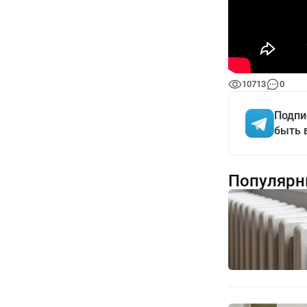
10713
0
Подпи
быть 
Популярн