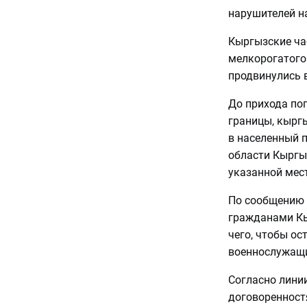
нарушителей н
Кыргызские ча
мелкорогатого 
продвинулись в
До прихода по
границы, кырг
в населенный 
области Кыргы
указанной мес
По сообщению 
гражданами Кы
чего, чтобы ос
военнослужащи
Согласно лини
договоренност