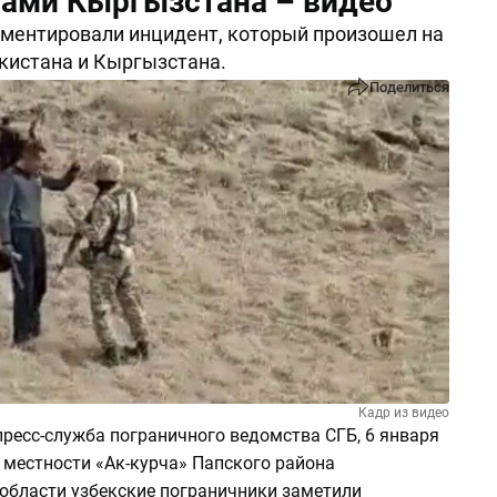
ами Кыргызстана – видео
ментировали инцидент, который произошел на
кистана и Кыргызстана.
Поделиться
Кадр из видео
ресс-служба пограничного ведомства СГБ, 6 января
в местности «Ак-курча» Папского района
области узбекские пограничники заметили