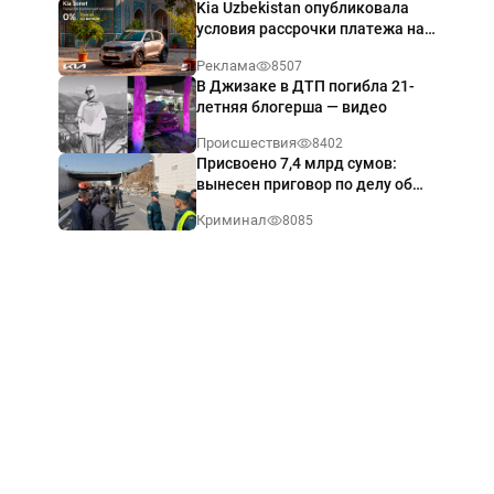
Kia Uzbekistan опубликовала
условия рассрочки платежа на
Kia Sonet со ставкой от 0%
Реклама
8507
годовых
В Джизаке в ДТП погибла 21-
летняя блогерша — видео
Происшествия
8402
Присвоено 7,4 млрд сумов:
вынесен приговор по делу об
обрушении путепровода в
Криминал
8085
Ташкенте