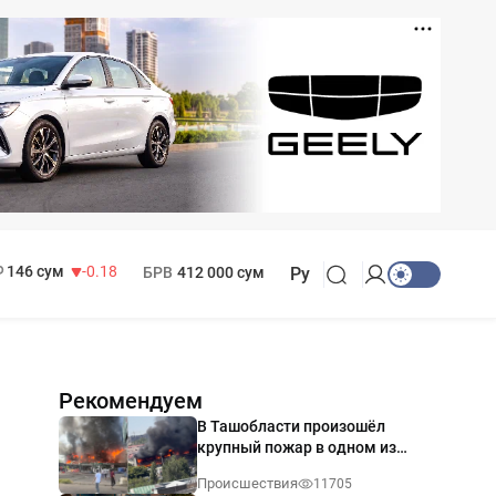
11 916 сум
28.92
13 749 сум
32.19
МРОТ
1 271 000 сум
146 сум
-0.18
БРВ
412 000 сум
Ру
Рекомендуем
В Ташобласти произошёл
крупный пожар в одном из
магазинов — видео
Происшествия
11705