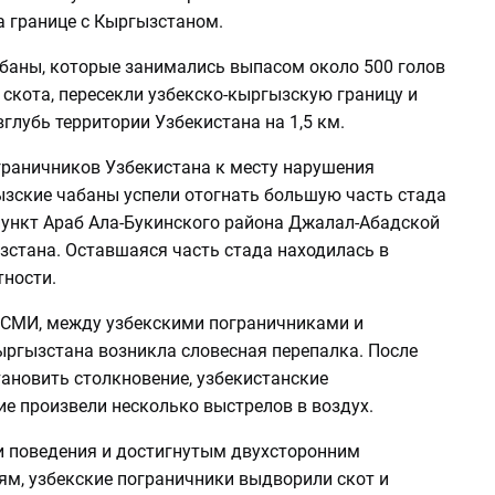
а границе с Кыргызстаном.
баны, которые занимались выпасом около 500 голов
скота, пересекли узбекско-кыргызскую границу и
глубь территории Узбекистана на 1,5 км.
граничников Узбекистана к месту нарушения
ызские чабаны успели отогнать большую часть стада
пункт Араб Ала-Букинского района Джалал-Абадской
зстана. Оставшаяся часть стада находилась в
тности.
СМИ, между узбекскими пограничниками и
ргызстана возникла словесная перепалка. После
тановить столкновение, узбекистанские
е произвели несколько выстрелов в воздух.
и поведения и достигнутым двухсторонним
ям, узбекские пограничники выдворили скот и