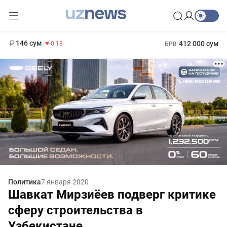
11 916 сум
28.92
13 749 сум
1 271 000 сум
32.19
МРОТ
146 сум
412 000 сум
-0.18
БРВ
Политика
7 января 2020
Шавкат Мирзиёев подверг критике
сферу строительства в
Узбекистане