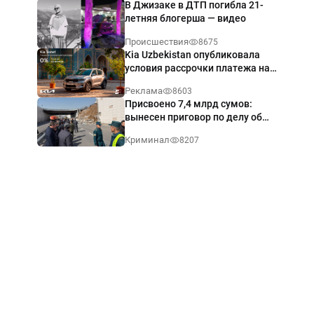
В Джизаке в ДТП погибла 21-
летняя блогерша — видео
Происшествия
8675
Kia Uzbekistan опубликовала
условия рассрочки платежа на
Kia Sonet со ставкой от 0%
Реклама
8603
годовых
Присвоено 7,4 млрд сумов:
вынесен приговор по делу об
обрушении путепровода в
Криминал
8207
Ташкенте