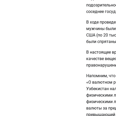
подозрительно
соседнее госу
В ходе провед
мужчины были 
США (по 20 ты
были спрятаны
В настоящее в
качестве веще
правонарушени
Напомним, что
«О валютном ре
Узбекистан на
физическими л
физическими л
валюты за пред
превышающей э