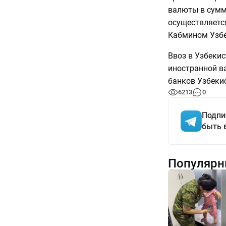
валюты в сумм
осуществляетс
Кабмином Узбе
Ввоз в Узбекис
иностранной в
банков Узбекис
6213
0
Подпи
быть 
Популярн