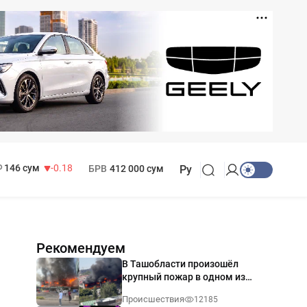
11 916 сум
28.92
13 749 сум
32.19
МРОТ
1 271 000 сум
146 сум
-0.18
БРВ
412 000 сум
Ру
Рекомендуем
В Ташобласти произошёл
крупный пожар в одном из
магазинов — видео
Происшествия
12185