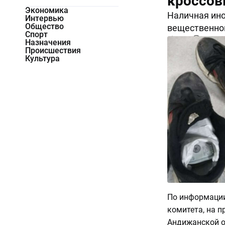
кроссов
Экономика
Наличная ино
Интервью
Общество
вещественног
Спорт
6213
0
Назначения
Происшествия
Культура
По информации
комитета, на 
Андижанской о