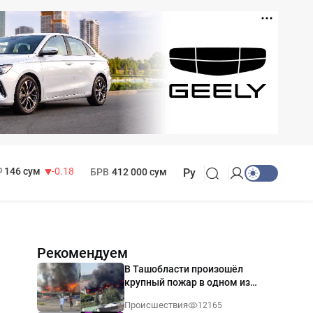
11 916 сум
28.92
13 749 сум
32.19
МРОТ
1 271 000 сум
146 сум
-0.18
БРВ
412 000 сум
Ру
Рекомендуем
В Ташобласти произошёл
крупный пожар в одном из
магазинов — видео
Происшествия
12165