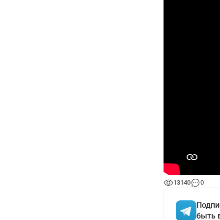
13140
0
Подпи
быть 