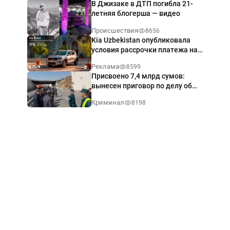
В Джизаке в ДТП погибла 21-
летняя блогерша — видео
Происшествия
8656
Kia Uzbekistan опубликовала
условия рассрочки платежа на
Kia Sonet со ставкой от 0%
Реклама
8599
годовых
Присвоено 7,4 млрд сумов:
вынесен приговор по делу об
обрушении путепровода в
Криминал
8198
Ташкенте