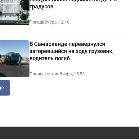
градусов
Погода
Вчера, 12:10
В Самарканде перевернулся
загоревшийся на ходу грузовик,
водитель погиб
Происшествия
Вчера, 15:53
ще