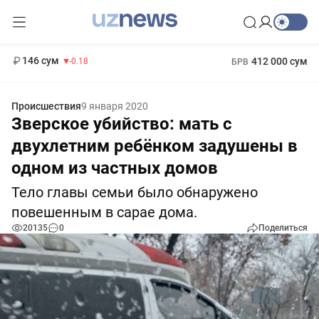
11 916 сум
28.92
13 749 сум
1 271 000 сум
32.19
МРОТ
146 сум
412 000 сум
-0.18
БРВ
Происшествия
9 января 2020
Зверское убийство: мать с
двухлетним ребёнком задушены в
одном из частных домов
Тело главы семьи было обнаружено
повешенным в сарае дома.
20135
0
Поделиться