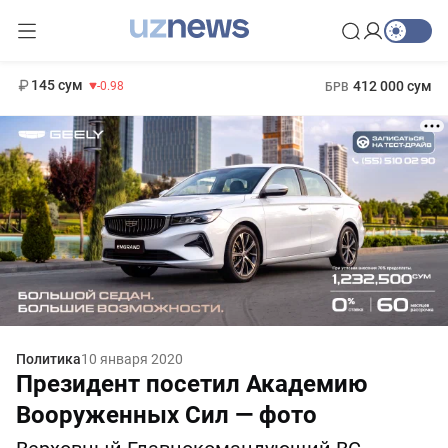
11 952 сум
36.46
13 780 сум
1 271 000 сум
30.12
МРОТ
145 сум
412 000 сум
-0.98
БРВ
Политика
10 января 2020
Президент посетил Академию
Вооруженных Сил — фото