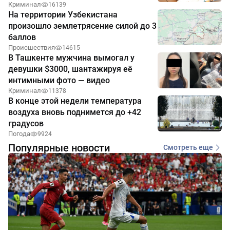
Криминал
16139
На территории Узбекистана
произошло землетрясение силой до 3
баллов
Происшествия
14615
В Ташкенте мужчина вымогал у
девушки $3000, шантажируя её
интимными фото — видео
Криминал
11378
В конце этой недели температура
воздуха вновь поднимется до +42
градусов
Погода
9924
Популярные новости
Смотреть еще