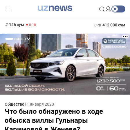
11 916 сум
28.92
13 749 сум
1 271 000 сум
32.19
МРОТ
146 сум
412 000 сум
-0.18
БРВ
Общество
11 января 2020
Что было обнаружено в ходе
обыска виллы Гульнары
Каримовой в Женеве?