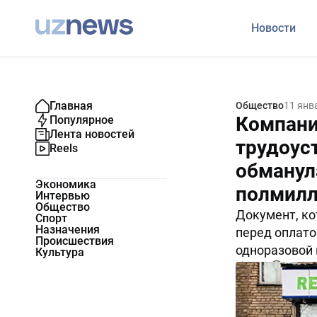
Новости
Главная
Общество
11 янв
Компани
Популярное
Лента новостей
трудоус
Reels
обманул
Экономика
полмилл
Интервью
Общество
Документ, к
Спорт
Назначения
перед оплато
Происшествия
одноразовой 
Культура
7086
0