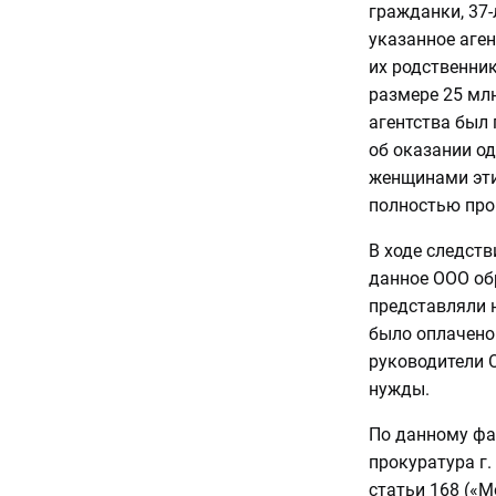
гражданки, 37-л
указанное аген
их родственни
размере 25 млн
агентства был 
об оказании о
женщинами эти
полностью про
В ходе следств
данное ООО об
представляли 
было оплачено
руководители О
нужды.
По данному фа
прокуратура г.
статьи 168 («М