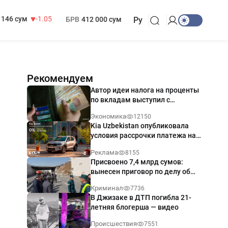
13 717 сум
-25.83
МРОТ
1 271 000 сум
146 сум
-1.05
БРВ
412 000 сум
Ру
Рекомендуем
Автор идеи налога на проценты
по вкладам выступил с
разъяснением
Экономика
12150
Kia Uzbekistan опубликовала
условия рассрочки платежа на
Kia Sonet со ставкой от 0%
Реклама
8155
годовых
Присвоено 7,4 млрд сумов:
вынесен приговор по делу об
обрушении путепровода в
Криминал
7736
Ташкенте
В Джизаке в ДТП погибла 21-
летняя блогерша — видео
Происшествия
7551