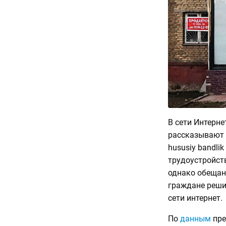
В сети Интерне
рассказывают о
hususiy bandli
трудоустройств
однако обещанн
граждане реши
сети интернет.
По
данным
пре