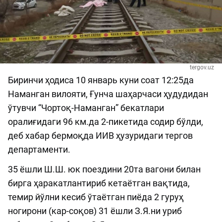
tergov.uz
Биринчи ҳодиса 10 январь куни соат 12:25да
Наманган вилояти, Ғунча шаҳарчаси ҳудудидан
ўтувчи “Чортоқ-Наманган” бекатлари
оралиғидаги 96 км.да 2-пикетида содир бўлди,
деб хабар бермоқда ИИВ ҳузуридаги тергов
департаменти.
35 ёшли Ш.Ш. юк поездини 20та вагони билан
бирга ҳаракатлантириб кетаётган вақтида,
темир йўлни кесиб ўтаётган пиёда 2 гуруҳ
ногирони (кар-соқов) 31 ёшли З.Я.ни уриб