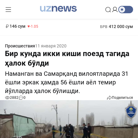
11 887 сум
-55.49
13 717 сум
1 271 000 сум
-25.83
МРОТ
146 сум
412 000 сум
-1.05
БРВ
Происшествия
11 января 2020
Бир кунда икки киши поезд тагида
ҳалок бўлди
Наманган ва Самарқанд вилоятларида 31
ёшли эркак ҳамда 56 ёшли аёл темир
йўлларда ҳалок бўлишди.
2882
0
Поделиться