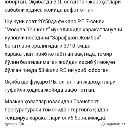
юборган. Оқибатда З.Я. олган тан жароҳатлари
сабабли ҳодиса жойида вафот этган.
Шу куни соат 20:50да фуқаро Р.Г. 7-сонли
“Москва-Тошкент” йўналишида ҳаракатланувчи
йўловчи поездини “Зарафшон-Жомбой”
бекатлари оралиғидаги 3710 км.да
ҳаракатлантириб кетаётган вақтида, темир
йўлни белгиланмаган жойдан кесиб ўтмоқчи
бўлган пиёда 53 ёшли Р.Б.ни уриб юборган.
Оқибатда фуқаро Р.Б. олган тан жароҳатлари
туфайли ҳодиса жойида вафот этган.
Мазкур ҳолатлар юзасидан Транспорт
прокуратураси томонидан терговга қадар
текширув ҳаракатлари олиб борилмоқда.
2882
0
Поделиться