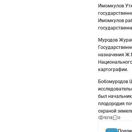
Имомкулов Утк
государственно
Имомкулов раб
государственны
Муродов Жураб
Государственно
назначения Ж.
Национального
картографии.
Бобомуродов Ш
исследовательс
был начальник
плодородия по
охраной земел
9218
0
Подпи