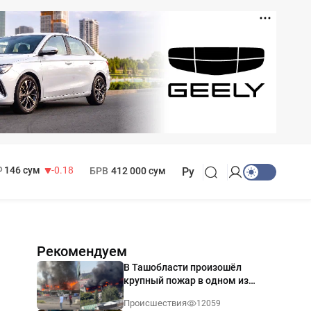
11 916 сум
28.92
13 749 сум
32.19
МРОТ
1 271 000 сум
146 сум
-0.18
БРВ
412 000 сум
Ру
Рекомендуем
В Ташобласти произошёл
крупный пожар в одном из
магазинов — видео
Происшествия
12059