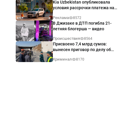
Kia Uzbekistan опубликовала
условия рассрочки платежа на
Kia Sonet со ставкой от 0%
Реклама
8572
годовых
В Джизаке в ДТП погибла 21-
летняя блогерша — видео
Происшествия
8564
Присвоено 7,4 млрд сумов:
вынесен приговор по делу об
обрушении путепровода в
Криминал
8170
Ташкенте