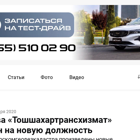
Статьи
Фото
Видео
аря 2020
ва «Тошшахартрансхизмат»
н на новую должность
Госкомгеодезкадастра произведены новые