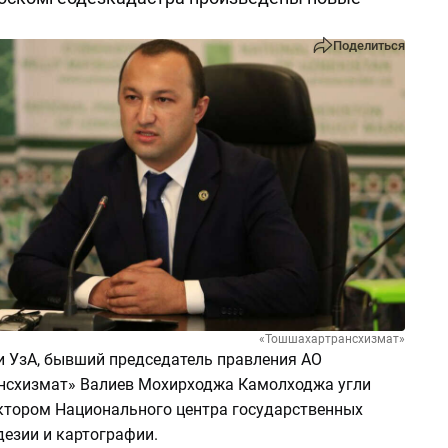
Поделиться
«Тошшахартрансхизмат»
 УзА, бывший председатель правления АО
схизмат» Валиев Мохирходжа Камолходжа угли
ктором Национального центра государственных
дезии и картографии.