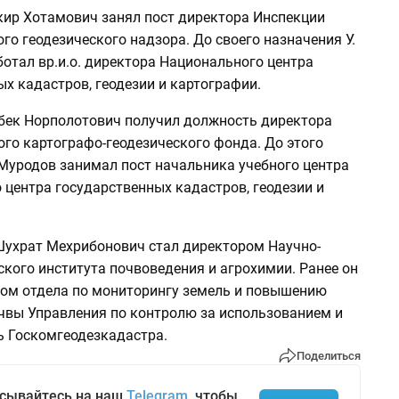
ир Хотамович занял пост директора Инспекции
го геодезического надзора. До своего назначения У.
отал вр.и.о. директора Национального центра
х кадастров, геодезии и картографии.
ек Норполотович получил должность директора
го картографо-геодезического фонда. До этого
Муродов занимал пост начальника учебного центра
 центра государственных кадастров, геодезии и
ухрат Мехрибонович стал директором Научно-
кого института почвоведения и агрохимии. Ранее он
ом отдела по мониторингу земель и повышению
чвы Управления по контролю за использованием и
ь Госкомгеодезкадастра.
Поделиться
сывайтесь на наш
Telegram
, чтобы