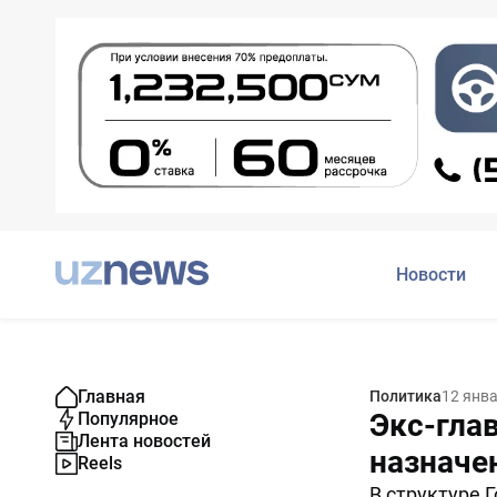
Новости
Главная
Политика
12 янв
Экс-гла
Популярное
Лента новостей
назначе
Reels
В структуре 