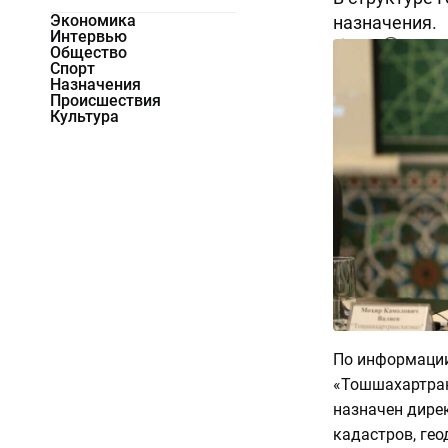
Экономика
назначения.
Интервью
9218
0
Общество
Спорт
Назначения
Происшествия
Культура
По информации
«Тошшахартран
назначен дире
кадастров, гео