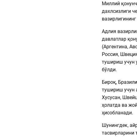
Миллий қонунч
дахлсизлиги ч
вазирлигининг
Адлия вазирли
давлатлар қон
(Аргентина, Ав
Россия, Швеция
тушириш учун 
бўлди.
Бироқ, Бразил
тушириш учун 
Хусусан, Швей
ҳолатда ва жо
ҳисобланади.
Шунингдек, ай
тасвирларини 