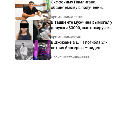
Экс-хокиму Намангана,
обвиняемому в получении
взятки $60 тыс., вынесли
Криминал
12185
приговор
В Ташкенте мужчина вымогал у
девушки $3000, шантажируя её
интимными фото — видео
Криминал
9246
В Джизаке в ДТП погибла 21-
летняя блогерша — видео
Происшествия
9000