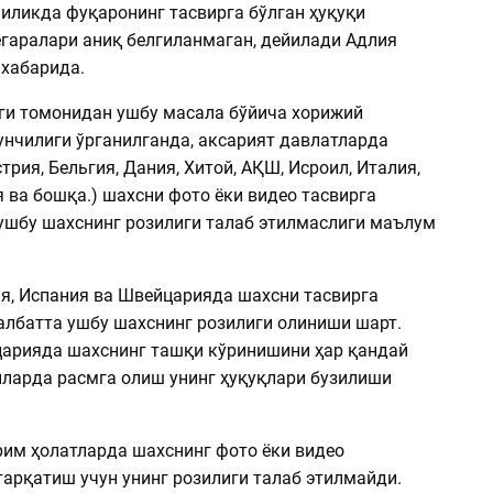
иликда фуқаронинг тасвирга бўлган ҳуқуқи
егаралари аниқ белгиланмаган, дейилади Адлия
 хабарида.
ги томонидан ушбу масала бўйича хорижий
унчилиги ўрганилганда, аксарият давлатларда
стрия, Бельгия, Дания, Хитой, АҚШ, Исроил, Италия,
 ва бошқа.) шахсни фото ёки видео тасвирга
ушбу шахснинг розилиги талаб этилмаслиги маълум
ия, Испания ва Швейцарияда шахсни тасвирга
албатта ушбу шахснинг розилиги олиниши шарт.
царияда шахснинг ташқи кўринишини ҳар қандай
йларда расмга олиш унинг ҳуқуқлари бузилиши
рим ҳолатларда шахснинг фото ёки видео
тарқатиш учун унинг розилиги талаб этилмайди.