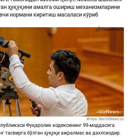
ган ҳуқуқини амалга ошириш механизмларини
вчи нормани киритиш масаласи кўриб
Поделиться
Игорь Тен/UzNews.uz
спубликаси Фуқаролик кодексининг 99-моддасига
г тасвирга бўлган ҳуқуқи ажралмас ва дахлсиздир.