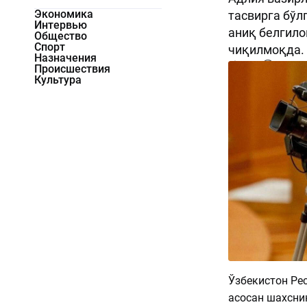
Экономика
тасвирга бўл
Интервью
аниқ белгило
Общество
Спорт
чиқилмоқда.
Назначения
2366
0
Происшествия
Культура
Ўзбекистон Ре
асосан шахснин