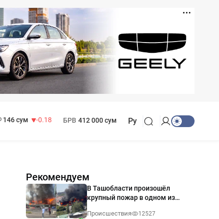
11 916 сум
28.92
13 749 сум
32.19
МРОТ
1 271 000 сум
146 сум
-0.18
БРВ
412 000 сум
Ру
Рекомендуем
В Ташобласти произошёл
крупный пожар в одном из
магазинов — видео
Происшествия
12527