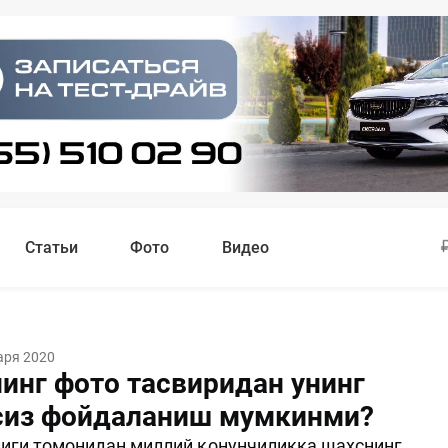
Статьи
Фото
Видео
аря 2020
инг фото тасвиридан унинг
сиз фойдаланиш мумкинми?
иги томонидан миллий қонунчиликка шахснинг