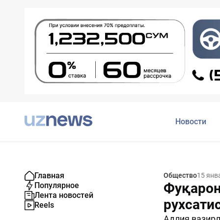
Новости
Главная
Общество
15 янв
Фуқарон
Популярное
Лента новостей
рухсати
Reels
Адлия вазирл