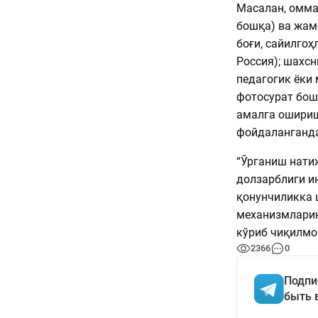
Масалан, омма
бошқа) ва жам
боғи, сайилгоҳ
Россия); шахс
педагогик ёки
фотосурат бош
амалга ошириш
фойдаланганда
“Ўрганиш нати
долзарблиги и
қонунчиликка 
механизмларин
кўриб чиқилмо
2366
0
Подпи
быть 