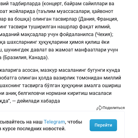
вий тадбирларда (концерт, байрам сайиллари ва
оат жойларида (таълим муассасалари, ҳайвонот
лар ва бошқа) олинган тасвирлар (Дания, Франция,
нинг тасвири туширилган нашрлар фақат илмий,
 маданий мақсадлар учун фойдаланилса (Чехия);
қа шахсларнинг ҳуқуқларини ҳимоя қилиш ёки
, шунингдек давлат ва жамоат манфаатлари учун
 (Бразилия, Канада).
жаларига асосан, мазкур масаланинг бугунги кунда
нобатга олинган ҳолда вазирлик томонидан миллий
шахснинг тасвирга бўлган ҳуқуқини амалга ошириш
и аниқ белгиловчи нормани киритиш масаласи
қда“, — дейилади хабарда
Поделиться
сывайтесь на наш
Telegram
, чтобы
Перейти
в курсе последних новостей.