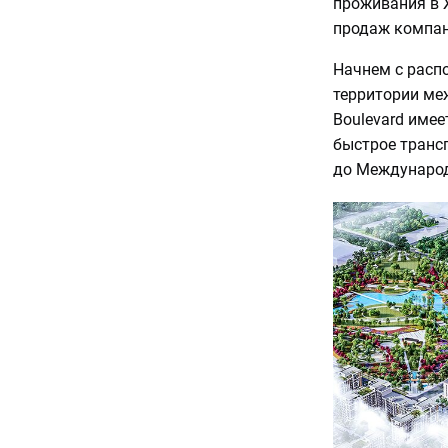
проживания в 
продаж компан
Начнем с расп
территории меж
Boulevard имее
быстрое трансп
до Международ