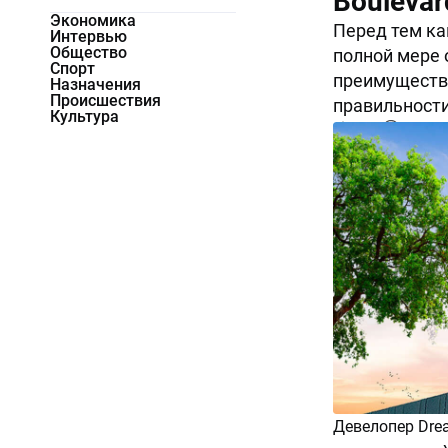
Boulevar
Экономика
Перед тем ка
Интервью
Общество
полной мере 
Спорт
преимущества
Назначения
Происшествия
правильности
Культура
5642
0
Девелопер Dre