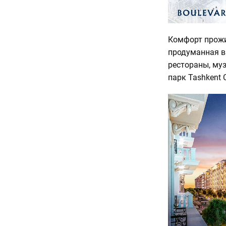
Комфорт прожи
продуманная в
рестораны, му
парк Tashkent C