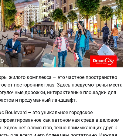
оры жилого комплекса – это частное пространство
ое от посторонних глаз. Здесь предусмотрены места
рогулочные дорожки, интерактивные площадки для
зрастов и продуманный ландшафт.
 Boulevard – это уникальное городское
 спроектированное как автономная среда в деловом
. Здесь нет элементов, тесно примыкающих друг к
есть для всего и его более чем достаточно. Каждая