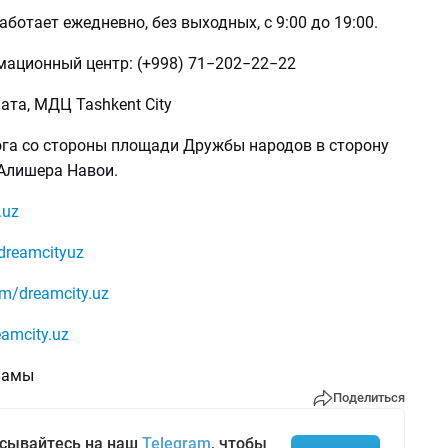
ботает ежедневно, без выходных, с 9:00 до 19:00.
ационный центр: (+998) 71−202−22−22
ката, МДЦ Tashkent City
ога со стороны площади Дружбы народов в сторону
 Алишера Навои.
.uz
dreamcityuz
om/dreamcity.uz
amcity.uz
ламы
Поделиться
сывайтесь на наш
Telegram
, чтобы