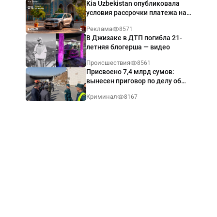
Kia Uzbekistan опубликовала
условия рассрочки платежа на
Kia Sonet со ставкой от 0%
Реклама
8571
годовых
В Джизаке в ДТП погибла 21-
летняя блогерша — видео
Происшествия
8561
Присвоено 7,4 млрд сумов:
вынесен приговор по делу об
обрушении путепровода в
Криминал
8167
Ташкенте