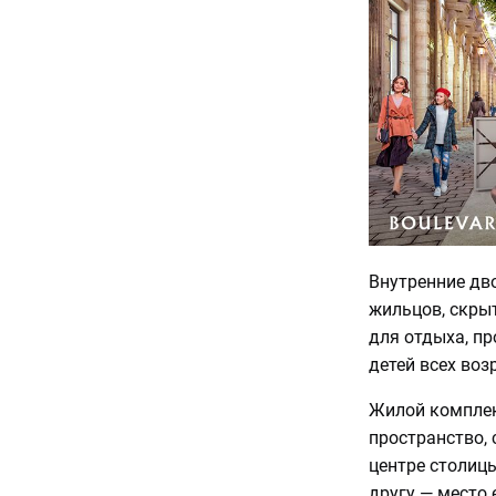
Внутренние дв
жильцов, скрыт
для отдыха, п
детей всех во
Жилой комплекс
пространство,
центре столицы
другу — место 