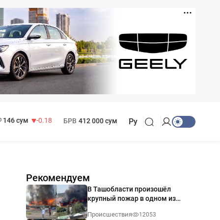
11 916 сум
28.92
13 749 сум
32.19
МРОТ
1 271 000 сум
146 сум
-0.18
БРВ
412 000 сум
Ру
Рекомендуем
В Ташобласти произошёл
крупный пожар в одном из
магазинов — видео
Происшествия
12053