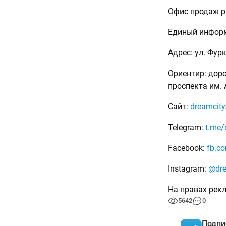
Офис продаж ра
Единый информ
Адрес: ул. Фур
Ориентир: дор
проспекта им.
Сайт:
dreamcity
Telegram:
t.me/
Facebook:
fb.c
Instagram:
@dre
На правах рек
5642
0
Подпи