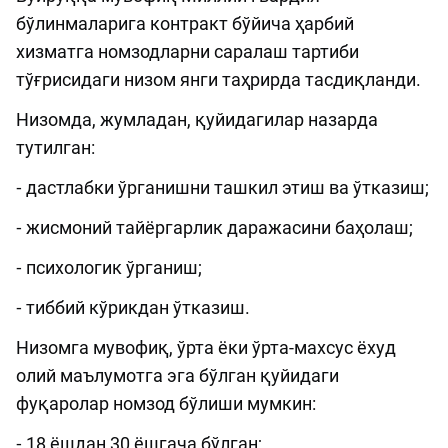
бўлинмаларига контракт бўйича ҳарбий
хизматга номзодларни саралаш тартиби
тўғрисидаги низом янги таҳрирда тасдиқланди.
Низомда, жумладан, қуйидагилар назарда
тутилган:
⁃ дастлабки ўрганишни ташкил этиш ва ўтказиш;
⁃ жисмоний тайёргарлик даражасини баҳолаш;
⁃ психологик ўрганиш;
⁃ тиббий кўрикдан ўтказиш.
Низомга мувофиқ, ўрта ёки ўрта-махсус ёхуд
олий маълумотга эга бўлган қуйидаги
фуқаролар номзод бўлиши мумкин:
⁃ 18 ёшдан 30 ёшгача бўлган;