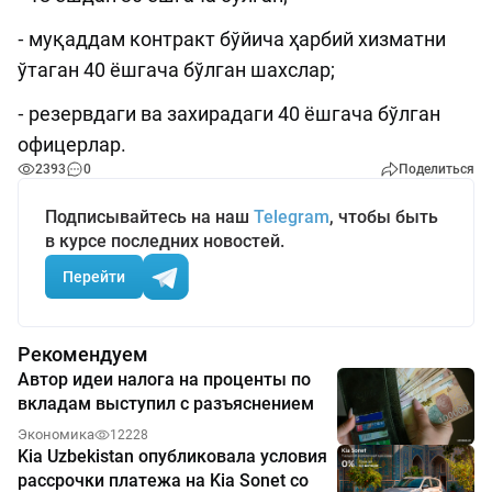
⁃ муқаддам контракт бўйича ҳарбий хизматни
ўтаган 40 ёшгача бўлган шахслар;
⁃ резервдаги ва захирадаги 40 ёшгача бўлган
офицерлар.
2393
0
Поделиться
Подписывайтесь на наш
Telegram
, чтобы быть
в курсе последних новостей.
Перейти
Рекомендуем
Автор идеи налога на проценты по
вкладам выступил с разъяснением
Экономика
12228
Kia Uzbekistan опубликовала условия
рассрочки платежа на Kia Sonet со