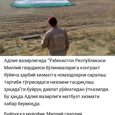
Адлия вазирлигида “Ўзбекистон Республикаси
Миллий гвардияси бўлинмаларига контракт
бўйича ҳарбий хизматга номзодларни саралаш
тартиби тўғрисидаги низомни тасдиқлаш
ҳақида”ги буйруқ давлат рўйхатидан ўтказилди.
Бу ҳақда Адлия вазирлиги матбуот хизмати
хабар бермоқда.
Буйруққа мувофиқ Миллий гвардия