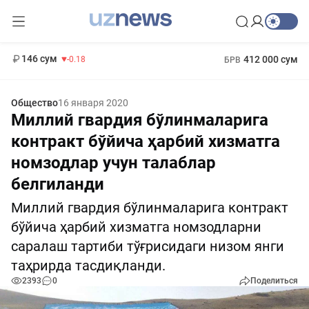
11 916 сум
28.92
13 749 сум
1 271 000 сум
32.19
МРОТ
146 сум
412 000 сум
-0.18
БРВ
Общество
16 января 2020
Миллий гвардия бўлинмаларига
контракт бўйича ҳарбий хизматга
номзодлар учун талаблар
белгиланди
Миллий гвардия бўлинмаларига контракт
бўйича ҳарбий хизматга номзодларни
саралаш тартиби тўғрисидаги низом янги
таҳрирда тасдиқланди.
2393
0
Поделиться