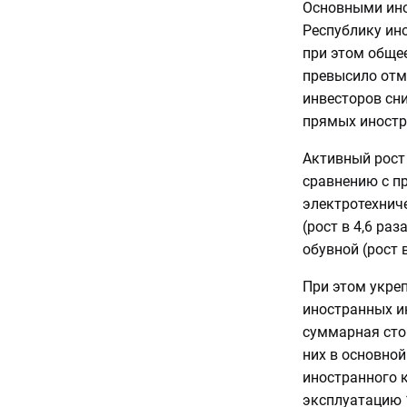
Основными ино
Республику ино
при этом обще
превысило отме
инвесторов сн
прямых иностр
Активный рост
сравнению с п
электротехниче
(рост в 4,6 раз
обувной (рост в
При этом укре
иностранных и
суммарная стои
них в основной
иностранного 
эксплуатацию 