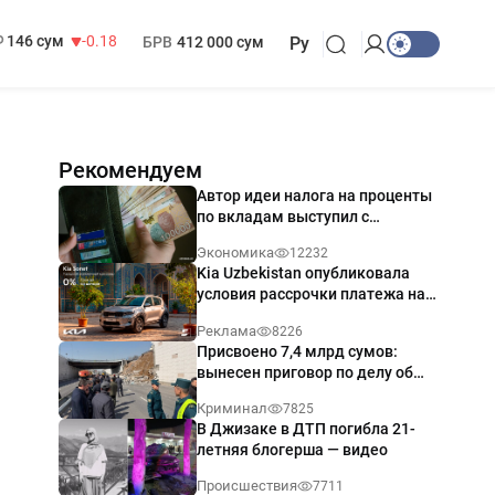
13 749 сум
32.19
МРОТ
1 271 000 сум
146 сум
-0.18
БРВ
412 000 сум
Ру
Рекомендуем
Автор идеи налога на проценты
по вкладам выступил с
разъяснением
Экономика
12232
Kia Uzbekistan опубликовала
условия рассрочки платежа на
Kia Sonet со ставкой от 0%
Реклама
8226
годовых
Присвоено 7,4 млрд сумов:
вынесен приговор по делу об
обрушении путепровода в
Криминал
7825
Ташкенте
В Джизаке в ДТП погибла 21-
летняя блогерша — видео
Происшествия
7711