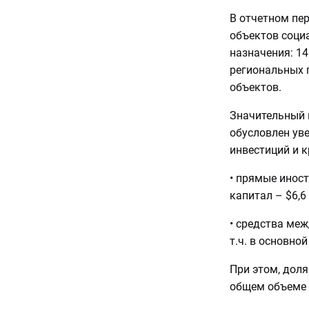
В отчетном пер
объектов соци
назначения: 1
региональных п
объектов.
Значительный 
обусловлен ув
инвестиций и к
• прямые иност
капитал – $6,6
• средства ме
т.ч. в основной
При этом, дол
общем объеме 