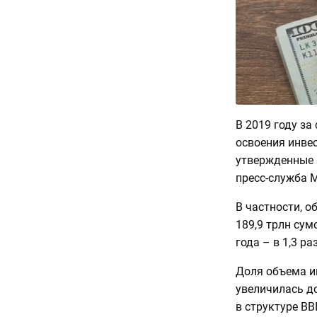
В 2019 году за
освоения инвес
утвержденные 
пресс-служба М
В частности, о
189,9 трлн сум
года – в 1,3 ра
Доля объема и
увеличилась до
в структуре ВВ