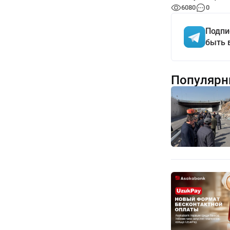
6080
0
Подпи
быть 
Популярн